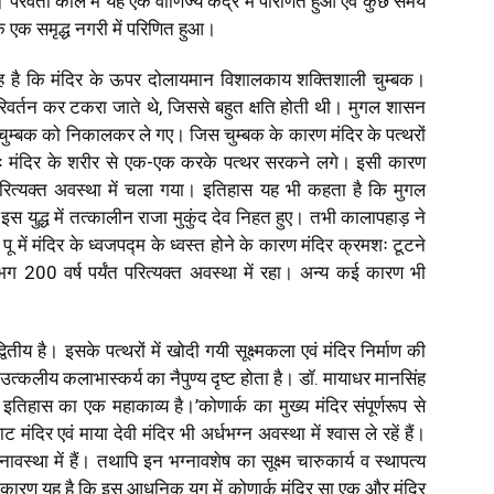
ध है। परवर्ती काल में यह एक वाणिज्य केंद्र में परिणित हुआ एवं कुछ समय
 एक समृद्ध नगरी में परिणित हुआ।
 है कि मंदिर के ऊपर दोलायमान विशालकाय शक्तिशाली चुम्बक।
वर्तन कर टकरा जाते थे, जिससे बहुत क्षति होती थी। मुगल शासन
ुम्बक को निकालकर ले गए। जिस चुम्बक के कारण मंदिर के पत्थरों
रमशः मंदिर के शरीर से एक-एक करके पत्थर सरकने लगे। इसी कारण
र परित्यक्त अवस्था में चला गया। इतिहास यह भी कहता है कि मुगल
युद्ध में तत्कालीन राजा मुकुंद देव निहत हुए। तभी कालापहाड़ ने
 में मंदिर के ध्वजपद्म के ध्वस्त होने के कारण मंदिर क्रमशः टूटने
ग 200 वर्ष पर्यंत परित्यक्त अवस्था में रहा। अन्य कई कारण भी
ितीय है। इसके पत्थरों में खोदी गयी सूक्ष्मकला एवं मंदिर निर्माण की
उत्कलीय कलाभास्कर्य का नैपुण्य दृष्ट होता है। डॉ. मायाधर मानसिंह
ीय इतिहास का एक महाकाव्य है।’कोणार्क का मुख्य मंदिर संपूर्णरूप से
दिर एवं माया देवी मंदिर भी अर्धभग्न अवस्था में श्वास ले रहें हैं।
ग्नावस्था में हैं। तथापि इन भग्नावशेष का सूक्ष्म चारुकार्य व स्थापत्य
कारण यह है कि इस आधुनिक युग में कोणार्क मंदिर सा एक और मंदिर