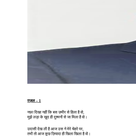
ग़ज़ल
– 1
नफ़ा
दिखा
नहीं
कि
बस
ज़मीर
से
हिला
है
वो
,
मुझे
लड़ा
के
ख़ुद
ही
दुश्मनों
से
जा
मिला
है
वो।
उदासी
देख
ली
है
आज
उस
ने
मेरे
चेहरे
पर
,
तभी
तो
आज
कुछ
ज़ियादा
ही
खिला
खिला
है
वो।