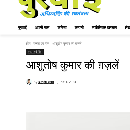
पुरवाई
अपनी बात
कविता
कहानी
साहित्यिक हलचल
ले
होम
ग़ज़ल एवं गीत
आशुतोष कुमार की ग़ज़लें
ग़ज़ल एवं गीत
आशुतोष कुमार की ग़ज़लें
By
आशुतोष कुमार
June 1, 2024
Share