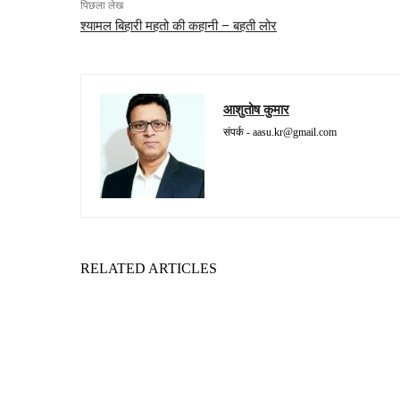
पिछला लेख
श्यामल बिहारी महतो की कहानी – बहती लोर
आशुतोष कुमार
संपर्क -
aasu.kr@gmail.com
RELATED ARTICLES