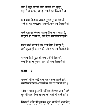
नया
है
खून
,
है
नयी
नयी
जवानी
का
जुनून
,
पड़ा
है
चाक
पर
,
समझ
रहा
है
इक
किला
है
वो।
हया
अदा
झिझक
अकड़
गुरूर
गुस्सा
बेरुखी
,
अकेला
मत
समझना
उसको
,
एक
क़ाफ़िला
है
वो।
उसे
भुलाऊं
जितना
उतना
ही
वो
याद
आता
है
,
न
ख़त्म
हो
कभी
जो
,
एक
ऐसा
सिलसिला
है
वो।
शजर
तभी
कटा
है
जब
दगा
दिया
है
शाख़
ने
,
तभी
कुल्हाड़ी
चल
सकी
,
जो
साथ
जा
मिला
है
वो।
पनपता
कैसे
फूल
वो
,
रहा
घरों
में
कैद
जो
,
ज़मीं
मिली
न
धूप
ही
,
तभी
तो
अधखिला
है
वो।
ग़ज़ल
– 2
उसकी
थी
न
कोई
ख़ता
पर
दुश्मन
बताने
लगे
,
धरती
वाले
मिल
आसमाँ
पर
पत्थर
चलाने
लगे।
सोचा
समझा
कुछ
भी
नहीं
बस
तोहमत
लगाने
लगे
,
तुम
भी
यार
किस
आदमी
की
बातों
में
आने
लगे।
जिसकी
भक्ति
में
डूब
कर
पूजा
था
जिसे
रात
दिन
,