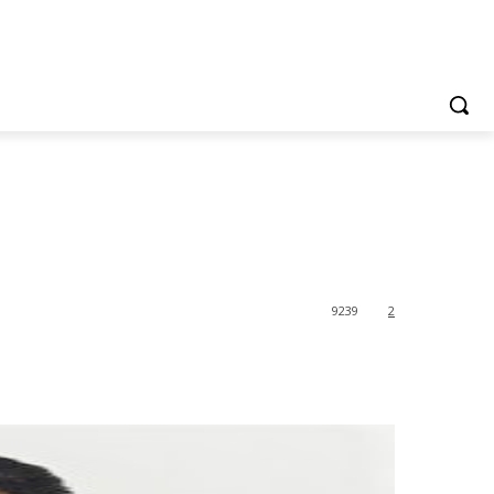
9239
2