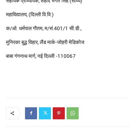
सहायक प्राध्यापक, शहीद भगत सिंह (सांध्य)
महाविद्यालय, (दिल्ली वि.वि.)
क/ओ. धर्मपाल गौतम, म/सं.401/1 सी.डी.,
मुनिरका बुद्ध विहार, लैंड मार्क-जोहरी मेडिकोज
बाबा गंगनाथ मार्ग, नई दिल्ली -110067