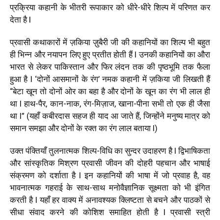
प्रक्रिया कहानी के भीतरी रूपाकार को धीरे-धीरे शिल्प में परिणत कर
देता है l
प्रवासी कथाकारों में ज़किया ज़ुबैरी जी की कहानियों का शिल्प भी बहुत
ही भिन्न और नयापन लिए हुए प्रतीत होती हैं l उनकी कहानियों का औरा
भारत से लेकर पाकिस्तान और फिर लंदन तक की पृष्ठभूमि तक फैला
हुआ है l ‘दोनों आसमानों के रंग’ नमक कहानी में ज़किया जी लिखती हैं
“बेटा खून तो दोनों ओर का बहा है और दोनों के खून का रंग भी लाल ही
था l हाथ-पैर, कान-नाक, रंग-मिज़ाज, खाना-पीना सभी तो एक ही जैसा
था l”
(यहाँ कबीरदास सहज ही याद आ जाते हैं, जिन्होंने मनुष्य मात्र को
समान समझा और दोनों के रक्त का रंग लाल बताया l)
उक्त पंक्तियाँ तुलनात्मक शिल्प-विधि का सुन्दर उदाहरण है l द्विभाषिकता
और सांस्कृतिक मिश्रण प्रवासी जीवन की दोहरी पहचान और भाषाई
संक्रमण को दर्शाता है l इन कहानियों की भाषा में जो प्रवाह है, वह
भावनात्मक गहराई के साथ-साथ मनोवैज्ञानिक सूक्ष्मता को भी इंगित
करती है l यहाँ हर वाक्य में अनावश्यक क्लिष्टता से बचने और पाठकों से
सीधा संवाद करने की कोशिश समाहित होती है l प्रवासी स्त्री