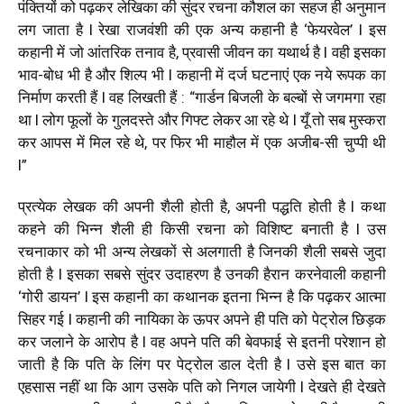
पंक्तियों को पढ़कर लेखिका की सुंदर रचना कौशल का सहज ही अनुमान
लग जाता है l रेखा राजवंशी की एक अन्य कहानी है ‘फेयरवेल’ l इस
कहानी में जो आंतरिक तनाव है, प्रवासी जीवन का यथार्थ है l वही इसका
भाव-बोध भी है और शिल्प भी l कहानी में दर्ज घटनाएं एक नये रूपक का
निर्माण करती हैं l वह लिखती हैं : “गार्डन बिजली के बल्बों से जगमगा रहा
था l लोग फूलों के गुलदस्ते और गिफ्ट लेकर आ रहे थे l यूँ तो सब मुस्करा
कर आपस में मिल रहे थे, पर फिर भी माहौल में एक अजीब-सी चुप्पी थी
l”
प्रत्येक लेखक की अपनी शैली होती है, अपनी पद्धति होती है l कथा
कहने की भिन्न शैली ही किसी रचना को विशिष्ट बनाती है l उस
रचनाकार को भी अन्य लेखकों से अलगाती है जिनकी शैली सबसे जुदा
होती है l इसका सबसे सुंदर उदाहरण है उनकी हैरान करनेवाली कहानी
‘गोरी डायन’ l इस कहानी का कथानक इतना भिन्न है कि पढ़कर आत्मा
सिहर गई l कहानी की नायिका के ऊपर अपने ही पति को पेट्रोल छिड़क
कर जलाने के आरोप है l वह अपने पति की बेवफाई से इतनी परेशान हो
जाती है कि पति के लिंग पर पेट्रोल डाल देती है l उसे इस बात का
एहसास नहीं था कि आग उसके पति को निगल जायेगी l देखते ही देखते