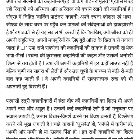
उषा राजे सक्सेना की कहानी-संग्रह ‘वाकिंग पार्टनर’ मूलतः प्रवास में रह
रही स्त्रियों की अस्मिता और अस्तित्व को बचाये रखने की कहानियाँ हैं l
संग्रह में निहित ‘वाकिंग पार्टनर’ कहानी, अपने रचना-कौशल एवं भाषा-
सौष्ठव के साथ चरम पर पहुँच कर पाठकों की संवेदनाओं को झकझोरती
है और पाठकों से ही यह सवाल भी करती है कि “आखिर, क्यों औरत को ही
अपनी सहूलियत, अपनी मजबूरियों के लिए बुरी औरत के खिताब से नवाजा
जाता है …!” उषा राजे सक्सेना की कहानियों की ताकत है उनकी सार्थक
भाषा-शैली l रचना की कुशलता कहानियों की कहन और उसकी अनोखी
शिल्प से तय होती है l उषा जी अपनी कहानियों में हर कहीं लाउड नहीं हैं
बल्कि चुप्पी का सहारा भी लेती हैं और उस चुप्पी के माध्यम से बड़ी-से-बड़ी
बात कह जाती हैं l वे अपनी कहानियों में सकारात्मक रुख को भी
अपनाती हुई दिखती हैं l
प्रवासी स्त्री कहानीकारों में हंसा दीप की कहानियों का शिल्प भी अपने
आपमें नया और अद्भुत है l उनकी कई कहानियां ऐसी हैं जो मनुष्यता पर
सवाल उठाती हैं, उनपर विचार-विमर्श करने पर विवश करती हैं, विश्लेषण
करने की भूख जगाती हैं l चाहे कहानी ‘घुसपैठ’ हो, ‘कॉफी में क्रीम’ हो,
‘अम्मी और मम्मी’ हो या ‘उल्का पिंड’ हो l इन सभी कहानियों का शिल्प