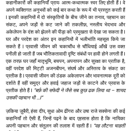
कहानीकारों की कहानियाँ प्रायः आत्म-कथात्मक स्वर लिए होती हैं l वे
अपने व्यक्तिगत अनुभवों को कई बार कथा के रूप में भी प्रस्तुत करती हैं
l इनकी कहानियों में दो संस्कृतियों के बीच जीने का तनाव, पहचान का
संकट, अपने जड़ों से कट जाने की तकलीफ़, नस्लीय भेदभाव और
अकेलेपन के दंश को झेलने की पीड़ा को प्रमुखता से देखा जा सकता है l
घर और परदेश का अंतर इन कहानियों में भलीभांति महसूस किये जा
सकते हैं l प्रवासी जीवन की चकाचौंध से चौंधियाई आँखें उस वक्त
पनीली हो जाती हैं जब भौतिकतावादी दृष्टि संबंधों पर हावी होने लगती हैं l
एक तरफ़ घर जहाँ मातृभूमि, बचपन, अपनापन और सुरक्षा का प्रतीक है,
वहीं परदेश की मिट्टी अजनबीपन, संघर्ष और अस्तित्व के संकट का
प्रतीक है l प्रवासी जीवन की ठंडक अकेलापन और भावनात्मक दूरी को
दर्शाते हैं वहीं समुद्र और हवाई जहाज जड़ों से काटने और प्रवास के
प्रतीक होते हैं l
“बर्फ़ की सफेदी ने जैसे सब कुछ ढक लिया था – शायद
उसकी पहचान भी …l”
ज़किया ज़ुबैरी, हंसा दीप, सुधा ओम ढींगरा और उषा राजे सक्सेना की कई
कहानियाँ तो ऐसी हैं, जिन्हें पढ़ने के बाद एहसास होता है कि नायिका
अपनी पहचान और संतुलन की तलाश में रहती हैं l
“वह लौटना चाहती