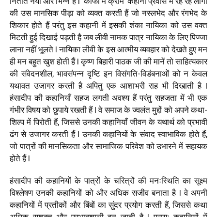
नितांत नया और भिन्न है l ‘कॉफी में क्रीम’ कहानी प्रवास में रह रहे लोगों
की उस मानसिक पीड़ा को व्यक्त करती हैं जो नस्लभेद और रंगभेद के
शिकार होते हैं परंतु इस कहानी में इसकी शंका नायिका को उस वक्त
मिटती हुई दिखाई पड़ती है जब लीवी नामक पात्र नायिका के लिए पिज्जा
लाना नहीं भूलते l नायिका लीवी के इस आत्मीय व्यवहार को देखते हुए मन
ही मन बहुत खुश होती हैं l कृष्ण बिहारी पाठक जी की मानें तो साहित्यकार
की संवेदनशील, भावसंपन्न दृष्टि इन विसंगति-विडंबनाओं को न केवल
यथावत उजागर करती है अपितु एक आशाभरी राह भी दिखाती है l
हंसादीप की कहानियाँ सहज लगती अवश्य हैं परंतु सहजता में भी एक
गंभीर विषय को छुपाये रखती हैं l वे समाज के ज्वलंत मुद्दों को अपने कथा-
शिल्प में पिरोती हैं, जिससे उनकी कहानियाँ जीवन के यथार्थ को प्रभावी
ढंग से उजागर करती हैं l उनकी कहानियों के संवाद स्वाभाविक होते हैं,
जो पात्रों की मानसिकता और सामाजिक परिवेश को उभारने में सहायक
होते हैं l
हंसादीप की कहानियों के पात्रों के चरित्रों की मनःस्थिति का सूक्ष्म
विश्लेषण उनकी कहानियों को और अधिक सजीव बनाता है l वे अपनी
कहानियों में प्रतीकों और बिंबों का सुंदर प्रयोग करती हैं, जिससे कथा
अधिक सशक्त और प्रभावशाली बन जाती है l प्रायः कहानियों में