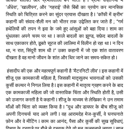
‘अँधेरा’, ‘खालीपन’, और ‘गहराई’ जैसे बिंबों का प्रयोग कर मानसिक
स्थिति को चित्रित करने का सुंदर प्रयास दीखता है l ‘कॉफी में क्रीम’
कहानी की संवाद-शैली मन को भीतर तक उद्वेलित कर जाते हैं ; “गर्म
हथेलियों की तपन ने इवा के जमे हुए आंसुओं को बहा दिया l शाम का
धुंधलका अपने चरम पर था l काले बादलों का झुण्ड, सफ़ेद बादलों के
साथ एकाकार होते, डूबते सूरज की लालिमा में विलीन हो रहा था l न दिन
था, न रात, सिंदूरी शाम थी l”
उक्त कहानी में जो एक शांत वातावरण
दीखता है वह मानो जीवन के शांत और थिर जाने का समय-संकेत हो l
हंसादीप की एक और महत्वपूर्ण कहानी है ‘मैटरनिटी लीव’ l इस कहानी में
शीजू एक कामकाजी महिला है, जिसकी मातृसुलभ भावनाओं को उसकी
कुर्सी कल्चर ने निगल लिया है l इस कहानी में मातृत्व ग्रहण करने के बाद
एक कामकाजी महिला की जो वास्तविक चिंता और स्थिति होती है, उसी
को उजागर करती है ये कहानी l शीजू के माध्यम से लेखिका ने उन तमाम
माँओं की चिंता को व्यक्त किया है l “दूध और डायपर के बीच शीजू को
अपनी दिनचर्या याद आने लगी l वह आरामदेह मेज-कुर्सी, वे घनघनाते
फ़ोन और वे मीटिंग l काम का आनंद, पैसा और कुर्सी की सुख सुविधाएं,
दिमाग़ के दरवाजे पर हौले से दस्तक देते तो मन कुलबुलाने लगता l साल