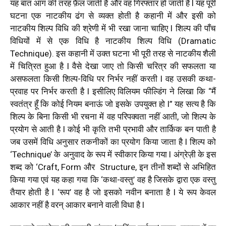
यह बात आग की तरह फ़ैल जाती है और वह गिरफ्तार हो जाती है l यह पूरी
घटना एक नाटकीय ढंग से व्यक्त होती है कहानी में और इसी को
नाटकीय शिल्प विधि की श्रेणी में भी रखा जाना चाहिए l शिल्प की पाँच
विधियों में से एक विधि है नाटकीय शिल्प विधि (Dramatic
Technique). इस कहानी में उक्त घटना भी पूरी तरह से नाटकीय शैली
में चित्रित हुआ है l वैसे देखा जाए तो किसी चरित्र की सफलता या
असफलता किसी शिल्प-विधि पर निर्भर नहीं करती l वह उसकी कथा-
प्रवाह पर निर्भर करती है l इसीलिए विलियम फील्डिंग ने लिखा कि “मैं
स्वतंत्र हूँ कि कोई नियम बनाऊं जो इसके उपयुक्त हो l”
यह सत्य है कि
शिल्प के बिना किसी भी रचना में वह परिपक्वता नहीं आती, जो शिल्प के
प्रयोग से आती है l कोई भी कृति तभी प्रभावी और तार्किक बन पाती है
जब उसमें विधि अनुसार तकनीकों का प्रयोग किया जाता है l शिल्प को
‘Technique’ के अनुवाद के रूप में स्वीकार किया गया l अंग्रेज़ी के इस
शब्द को ‘Craft, Form और Structure, इन तीनों शब्दों से अभिहित
किया गया एवं यह कहा गया कि ‘कथा-वस्तु’ वह है जिसके द्वारा एक वस्तु
तैयार होती है l ‘रूप’ वह है जो इसको नवीन बनाता है l ये रूप केवल
आकार नहीं है वरन् आकार बनाने वाली विधा है l