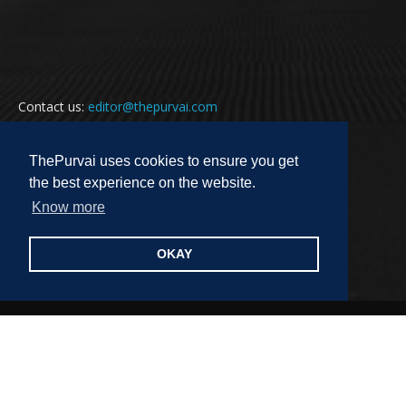
Contact us:
editor@thepurvai.com
ThePurvai uses cookies to ensure you get
FOLLOW US
the best experience on the website.
Know more
OKAY
Copyright 2018-2023 THE PURVAI | All Rights Reserved · And Our
Sitemap · All Logos & Trademark Belongs To Their Respective Owners·
Designed & Developed by
ALL DIGI SEO
पुरवाई
अपनी बात
कविता
कहानी
साहित्यिक हलचल
लेख
लघुकथा