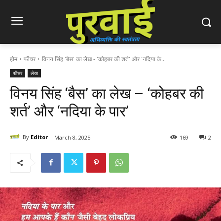
होम
फीचर
विनय सिंह 'बैस' का लेख - 'कोहबर की शर्त' और 'नदिया के...
फीचर
लेख
विनय सिंह ‘बैस’ का लेख – ‘कोहबर की
शर्त’ और ‘नदिया के पार’
By
Editor
March 8, 2025
169
2