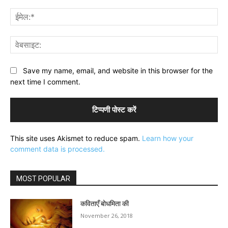
ईमे
वेब
Save my name, email, and website in this browser for the
next time I comment.
This site uses Akismet to reduce spam.
Learn how your
comment data is processed.
MOST POPULAR
कविताएँ बोधमिता की
November 26, 2018