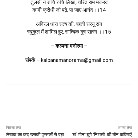
तुलसी ने रुचि रुचि लिखा, चरित राम मकरंद
कामी क्रोधी जो पढ़े, पा जाए आनंद।।14
अविरल धारा सत्य की, बहती सरयू संग
रघुकुल में शामिल हुए, सात्विक गुण सारंग ।।15
– कल्पना मनोरमा –
संपर्क –
kalpanamanorama@gmail.com
पिछला लेख
अगला लेख
लेखक का क़द उसकी पुस्तकों से बड़ा
डॉ. मीना घुमे ‘निराली’ की तीन कविताएँ