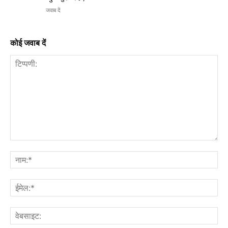
जवाब दें
कोई जवाब दें
टिप्पणी:
नाम
ईमे
वेब