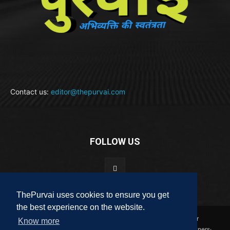
Contact us:
editor@thepurvai.com
FOLLOW US
ThePurvai uses cookies to ensure you get
the best experience on the website.
Copyright 2018-2023 THE PURVAI | All Rights Reserved · And Our
Know more
Sitemap · All Logos & Trademark Belongs To Their Respective Owners·