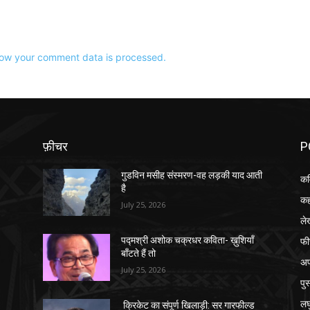
ow your comment data is processed.
फ़ीचर
P
गुडविन मसीह संस्मरण-वह लड़की याद आती
कव
है
कह
July 25, 2026
ले
फी
पद्मश्री अशोक चक्रधर कविता- ख़ुशियाँ
बाँटते हैं तो
अप
July 25, 2026
पु
लघ
क्रिकेट का संपूर्ण खिलाड़ी: सर गारफील्ड