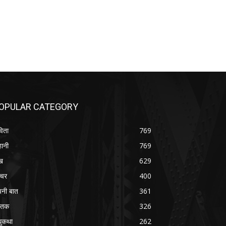
OPULAR CATEGORY
िता
769
ानी
769
ख
629
चर
400
नी बात
361
स्तक
326
ुकथा
262