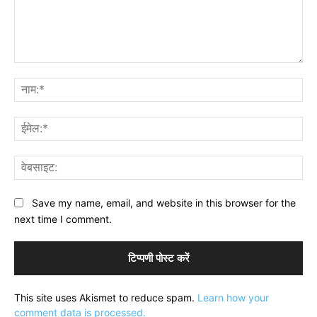
टिप्पणी:
नाम
ईमे
वेब
Save my name, email, and website in this browser for the
next time I comment.
This site uses Akismet to reduce spam.
Learn how your
comment data is processed.