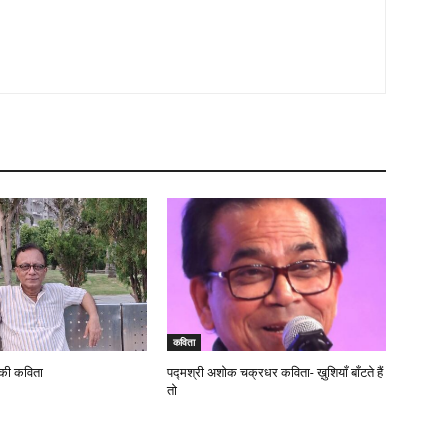
कविता
 की कविता
पद्मश्री अशोक चक्रधर कविता- ख़ुशियाँ बाँटते हैं
तो