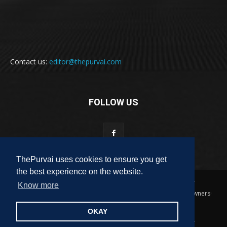
Contact us:
editor@thepurvai.com
FOLLOW US
ThePurvai uses cookies to ensure you get
the best experience on the website.
Copyright 2018-2023 THE PURVAI | All Rights Reserved · And Our
Know more
Sitemap · All Logos & Trademark Belongs To Their Respective Owners·
Designed & Developed by
ALL DIGI SEO
OKAY
पुरवाई
अपनी बात
कविता
कहानी
साहित्यिक हलचल
लेख
लघुकथा