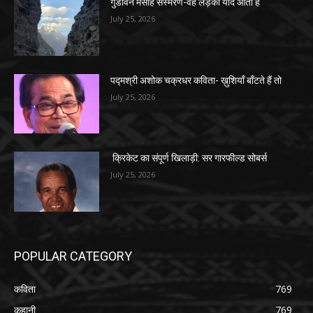
गुडविन मसीह संस्मरण-वह लड़की याद आती है
July 25, 2026
पद्मश्री अशोक चक्रधर कविता- ख़ुशियाँ बाँटते हैं तो
July 25, 2026
क्रिकेट का संपूर्ण खिलाड़ी: सर गारफील्ड सोबर्स
July 25, 2026
POPULAR CATEGORY
कविता
769
कहानी
769