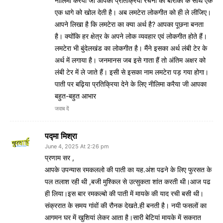
नीलिमा करैया जी आपकी प्रतिक्रिया रचना को बारीकी के साथ एक
एक धागे को खोल देती है। अब लमटेरा लोकगीत को ही ले लीजिए।
आपने लिखा है कि लमटेरा का क्या अर्थ है? आपका पूछना बनता
है। क्योंकि हर क्षेत्र के अपने लोक व्यवहार एवं लोकगीत होते हैं।
लमटेरा भी बुंदेलखंड का लोकगीत है। मैंने इसका अर्थ लंबी टेर के
अर्थ में लगाया है। जनमानस जब इसे गाता हैं तो अंतिम अक्षर को
लंबी टेर में ले जाते हैं। इसी से इसका नाम लमटेरा पड़ गया होगा।
पाती पर बढ़िया प्रतिक्रिया देने के लिए नीलिमा करैया जी आपका
बहुत-बहुत आभार
जवाब दें
पद्मा मिश्रा
June 4, 2025 At 2:26 pm
प्रणाम सर ,
आपके उपन्यास रमकललो की पाती का यह.अंश पढने के लिए फुरसत के
पल तलाश रही थी ,बजी मुश्किल से उत्सुकता शांत करती थी।आज पढ
ही लिया।इस बार रमकल्बो की पाती में मायके की याद रची बसी थी।
संक्ररात के समय गांवों की रौनक देखते.ही बनती है। नयी फसलों का
आगमन घर में खुशियां लेकर आता है।सारी बेटियां मायके में सकरात