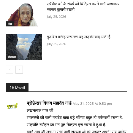
उपेक्षित वर्ग के संघर्ष को चित्रित करने वाली कथाकार
स्वरूप कुमारी बख्शी
July 25, 2026
लेख
गुडविन मसीह संस्मरण-वह लड़की याद आती है
July 25, 2026
संस्मरण
16 टिप्पणी
प्रोफ़ेसर विजय महादेव गाडे
May 31, 2025 At 9:53 pm
लखनलाल पाल जी
रमकल्लो की पाती महादेव बाबा बड़े रसिया बहुत ही मर्मस्पर्शी रचना है.
संक्रांति त्यौहार का मन पुत चित्रण इस रचना में हुआ है.
हमने आप की लगभग सभी पाती शृंखला ओं को पढ़कर अपनी राय जाहिर