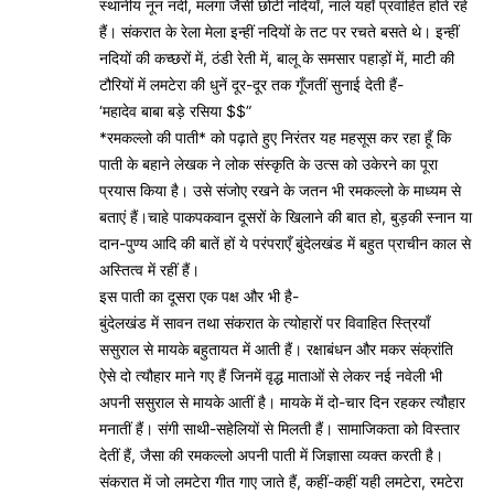
स्थानीय नून नदी, मलंगा जैसी छोटी नदियाँ, नाले यहाँ प्रवाहित होते रहे
हैं। संकरात के रेला मेला इन्हीं नदियों के तट पर रचते बसते थे। इन्हीं
नदियों की कच्छरों में, ठंडी रेती में, बालू के समसार पहाड़ों में, माटी की
टौरियों में लमटेरा की धुनें दूर-दूर तक गूँजतीं सुनाई देती हैं-
‘महादेव बाबा बड़े रसिया $$”
*रमकल्लो की पाती* को पढ़ाते हुए निरंतर यह महसूस कर रहा हूँ कि
पाती के बहाने लेखक ने लोक संस्कृति के उत्स को उकेरने का पूरा
प्रयास किया है। उसे संजोए रखने के जतन भी रमकल्लो के माध्यम से
बताएं हैं।चाहे पाकपकवान दूसरों के खिलाने की बात हो, बुड़की स्नान या
दान-पुण्य आदि की बातें हों ये परंपराएँ बुंदेलखंड में बहुत प्राचीन काल से
अस्तित्व में रहीं हैं।
इस पाती का दूसरा एक पक्ष और भी है-
बुंदेलखंड में सावन तथा संकरात के त्योहारों पर विवाहित स्त्रियाँ
ससुराल से मायके बहुतायत में आती हैं। रक्षाबंधन और मकर संक्रांति
ऐसे दो त्यौहार माने गए हैं जिनमें वृद्ध माताओं से लेकर नई नवेली भी
अपनी ससुराल से मायके आतीं है। मायके में दो-चार दिन रहकर त्यौहार
मनातीं हैं। संगी साथी-सहेलियों से मिलती हैं। सामाजिकता को विस्तार
देतीं हैं, जैसा की रमकल्लो अपनी पाती में जिज्ञासा व्यक्त करती है।
संकरात में जो लमटेरा गीत गाए जाते हैं, कहीं-कहीं यही लमटेरा, रमटेरा