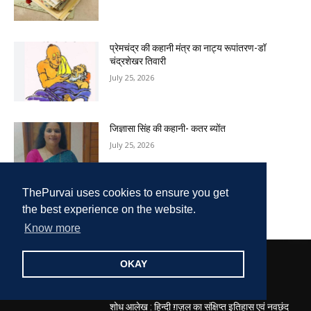
प्रेमचंद्र की कहानी मंत्र का नाट्य रूपांतरण-डॉ
चंद्रशेखर तिवारी
July 25, 2026
जिज्ञासा सिंह की कहानी- कतर ब्योंत
July 25, 2026
ThePurvai uses cookies to ensure you get
और अधिक लोड करें
the best experience on the website.
Know more
OKAY
EDITOR PICKS
शोध आलेख : हिन्दी ग़ज़ल का संक्षिप्त इतिहास एवं नवछंद