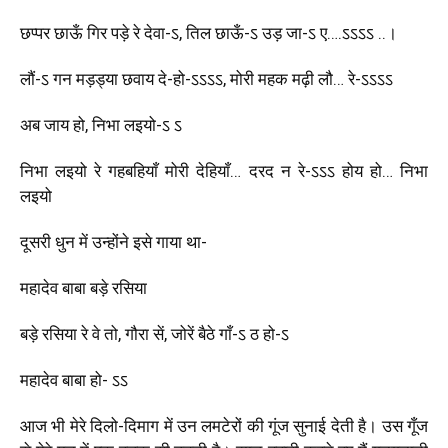
छप्पर छाऊँ गिर पड़े रे देवा-ऽ, तिल छाऊँ-ऽ उड़ जा-ऽ ए….ऽऽऽऽ ..।
लौं-ऽ गन मड़ड्या छवाय दे-हो-ऽऽऽऽ, मोरी महक मढ़ी लौ… रे-ऽऽऽऽ
अब जाय हो, निभा लइयो-ऽ ऽ
निभा लइयो रे गहबहियाँ मोरी देहियाँ… दरद न रे-ऽऽऽ होय हो… निभा
लइयो
दूसरी धुन में उन्होंने इसे गाया था-
महादेव बाबा बड़े रसिया
बड़े रसिया रे वे तो, गौरा सें, जोरें बैठे गाँ-ऽ ठ हो-ऽ
महादेव बाबा हो- ऽऽ
आज भी मेरे दिलो-दिमाग में उन लमटेरों की गूंज सुनाई देती है। उस गूँज