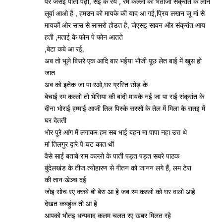
पर जैसेइ पाती पढ़ी, सई के रय , रम कल्लो को भतीजों संक्रांत के लाने
लूवां आओ है , हमउन को मायके की याद आ गई,प्रिय लखन जू मां से
मायकों ओर सास से सासरो होउत्त है, जेएसइ सावन और संक्रांत आय
हती ,मताई के फोन पे फोन आतते
,बेटा कबे आ रई,
अब तो भूले बिसरे एक आदि बार भईया भौजी पूछ लेत बाई में खुस हो
जात
अब को इतेक जा पा रओ,घर ग्रस्ति छोड़ के
बेचाई रम कल्लो तो भेसिया की बांदी मायके नई जा पा राई संक्रांत के
दीना भोराई हम्माई आजी तिल पिस्के सरसों के तेल में मिला के रातइ में
घर देतती
भोर पूरे आंग में लगाकर हम सब भाई बहन मा पापा नहा उत्त थे
मां तिलगुर द्वारे पे चट कात थी
वैसे साईं बताबे राम कल्लो के पाती पड़त पड़त सबरे पाठक
बुंदेलखंड के तीज त्योहारण से गीतन को जानन लगे हैं, लम टेरा
की तान खेञ्च दई
जोइ सोच रए क्कबे बो बेरा आ हे जब रम कल्लो को घर वालो आहे
देखत कबहुंक तो आ हे
आपको भौतइ धन्यवाद कलम चलत रए खबर मिलत रहे