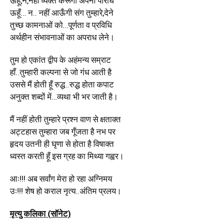
ऊहूँ,न,नहीं व्यक्त करूँगी अपनी परिधि
ऊहूँ… न.. नहीं आऊँगी संग तुम्हारे,देने
तुच्छ कामनाओं को…पूर्णता व प्रविधि
अर्थहीन संभावनाओं का अपराध लेने।
तुम हो एकांत द्वीप के अहंमन्य सम्राट
हाँ..तुम्हारी कल्पना से जो गंध आती है
उससे मैं होती हूँ रुद्ध..रुद्ध होता कपाट
अनुक्त शब्दों में…व्यथा भी भर जाती है।
मैं नहीं होती तुम्हारे प्रश्न वाण से क्षताक्त
अट्टहास तुम्हारा जब गूँजता है नभ पर
हृदय उतनी ही घृणा से होता है विषाक्त
ध्वस्त करती हूँ इस ग्रह का मिथ्या गह्वर।
आः!!! अब सर्वांग मेरा हो रहा अग्निमय
उः!!! शेष हो कराल नृत्य..अंतिम प्रलय।
मृत्यु कलिका (सॉनेट)