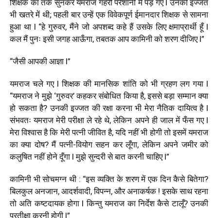
शिक्षक का तर्क सुनकर यमराज गहरी परेशानी में पड़ गए l उनकी इज्जत
भी खतरे में थी; पहली बार उन्हें एक विवेकपूर्ण ईमानदार शिक्षक से सामना
हुआ था l “हे गुरुवर, मैंने जो अपशब्द कहे हैं उसके लिए क्षमाप्रार्थी हूँ l
कल मैं पुनः इसी जगह आऊँगा, तबतक आप कामिनी को शरण दीजिए l”
“जैसी आपकी आज्ञा l”
यमराज चले गए l शिक्षक की मानसिक शांति को भी ग्रहण लग गया l
“यमराज ने मुझे ‘गुरुवर’ कहकर संबोधित किया है, इससे बड़ा सम्मान क्या
हो सकता है? उनकी इज्जत की रक्षा करना भी मेरा नैतिक दायित्व है l
संभवतः यमराज मेरी परीक्षा ले रहे थे, लेकिन अपने ही जाल में फँस गए l
मेरा विश्वास है कि मेरी पत्नी जीवित है, यदि नहीं भी होगी तो इसमें यमराज
का क्या दोष? मैं पत्नी-वियोग सहन कर लूँगा, लेकिन अपने जमीर को
कलुषित नहीं होने दूँगा l मुझे सुन्दरी से बात करनी चाहिए l”
कामिनी भी सोचमग्न थी : “इस व्यक्ति के शरण में एक दिन कैसे बितेगा?
बिलकुल अनजान, आदर्शवादी, विपन्न, और अनाकर्षक ! इसके साथ रहना
तो अति कष्टदायक होगा l किन्तु यमराज का निर्देश कैसे टालूँ? उनकी
प्रतीक्षा करनी होगी l”