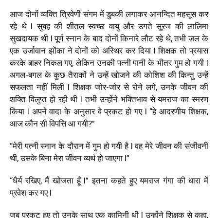
आज दोनों व्यक्ति त्रिवेणी
संगम में डुबकी लगाकर आनन्दित महसूस कर
रहे थे l सुबह की शीतल स्वच्छ वायु और उगते सूरज की लालिमा
सुखदायक थी l पूर्ण स्नान के बाद दोनों किनारे लौट रहे थे, तभी जल के
एक उर्जावान झोंका ने दोनों को अस्थिर कर दिया l शिक्षक तो प्रयास
करके बाहर निकल गए, लेकिन उनकी पत्नी पानी के भीतर गुम हो गयी l
अगल-बगल के कुछ तैराकों ने उन्हें खोजने की कोशिश की किन्तु उन्हें
सफलता नहीं मिली l शिक्षक जोर-जोर से रोने लगे, उनके जीवन की
शक्ति विलुप्त हो रही थी l तभी उन्होंने भक्तिभाव से यमराज का स्मरण
किया l अपने वादा के अनुसार वे प्रकट हो गए l “हे आदरणीय शिक्षक,
आज कौन सी विपत्ति आ गयी?”
“मेरी पत्नी स्नान के दौरान में गुम हो गयी है l वह मेरे जीवन की संजीवनी
थी, उसके बिना मेरा जीवन व्यर्थ हो जाएगा l”
“धैर्य रखिए, मैं खोजता हूँ l” इतना कहते हुए यमराज गंगा की धारा में
प्रवेश कर गए l
जब प्रकट हुए तो उनके साथ एक कामिनी थी l उन्होंने शिक्षक से कहा,