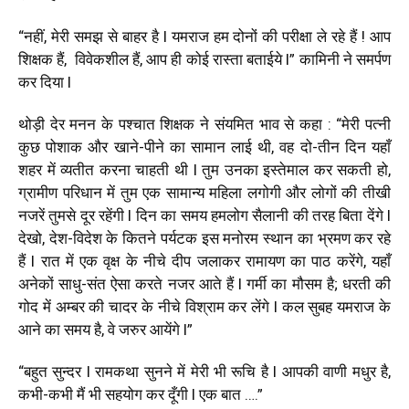
“नहीं, मेरी समझ से बाहर है l यमराज हम दोनों की परीक्षा ले रहे हैं ! आप
शिक्षक हैं,
विवेकशील हैं, आप ही कोई रास्ता बताईये l” कामिनी ने समर्पण
कर दिया l
थोड़ी देर मनन के पश्चात शिक्षक ने संयमित भाव से कहा : “मेरी पत्नी
कुछ पोशाक और खाने-पीने का सामान लाई थी, वह दो-तीन दिन यहाँ
शहर में व्यतीत करना चाहती थी l तुम उनका इस्तेमाल कर सकती हो,
ग्रामीण परिधान में तुम एक सामान्य महिला लगोगी और लोगों की तीखी
नजरें तुमसे दूर रहेंगी l दिन का समय हमलोग सैलानी की तरह बिता देंगे l
देखो, देश-विदेश के कितने पर्यटक इस मनोरम स्थान का भ्रमण कर रहे
हैं l रात में एक वृक्ष के नीचे दीप जलाकर रामायण का पाठ करेंगे, यहाँ
अनेकों साधु-संत ऐसा करते नजर आते हैं l गर्मी का मौसम है; धरती की
गोद में अम्बर की चादर के नीचे विश्राम कर लेंगे l कल सुबह यमराज के
आने का समय है, वे जरुर आयेंगे l”
“बहुत सुन्दर l रामकथा सुनने में मेरी भी रूचि है l आपकी वाणी मधुर है,
कभी-कभी मैं भी सहयोग कर दूँगी l एक बात ….”