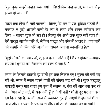
“तुम कुछ कहते-कहते रुक गयी l निःसंकोच कह डालो, मन का बोझ
हल्का हो जाएगा l”
“कल क्या होगा मैं नहीं जानती l किन्तु मेरे मन में एक दुविधा उठती है l
यमराज ने मुझे आपकी पत्नी के रूप में लाया और आपने स्वीकार कर
लिया – कारण कुछ भी रहा हो l किन्तु मैंने अभी तक कुछ नहीं कहा है l
मेरी श्रद्धा आपके प्रति है, लेकिन श्रद्धा और प्रेम में अन्तर है l क्या नारी
की सहमति के बिना पति-पत्नी का सम्बन्ध बनाना न्यायोचित है?”
“मुझे सोचने का समय दो, तुम्हारा प्रश्न जटिल है l तैयार होकर अल्पाहार
कर लो l भ्रमण पर निकलने का वक्त हो रहा है l”
संगम के किनारे टहलते हुए दोनों दूर तक निकल गए l सूरज की गर्मी बढ़
रही थी, संगम में स्नान करने वालों की संख्या घट रही थी l कुछ श्रद्धालु
गायत्रीं मन्त्र पाठ करते हुए पूजा में संलग्न थे, गंगा की आराधना कर रहे
थे l “अब लौट चलें, मैं थक गयी हूँ l” “क्यों नहीं? थोड़ी दूर पर एक घना
वृक्ष दिख रहा है, उसकी छाया में थकावट दूर हो जाएगी l” वृक्ष की शीतल
छाया और मंद पवन के प्रभाव से शीघ्र ही उनकी थकान दूर हो गयी l