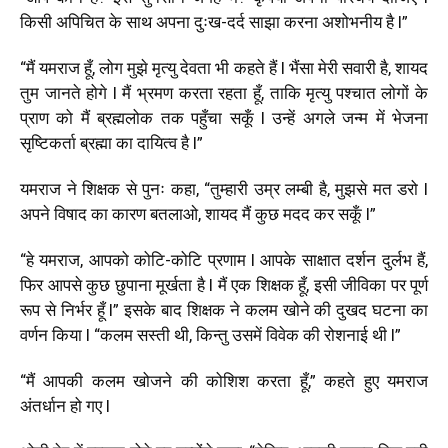
किसी अपिचित के साथ अपना दुःख-दर्द साझा करना अशोभनीय है l”
“मैं यमराज हूँ, लोग मुझे मृत्यु देवता भी कहते हैं l भैंसा मेरी सवारी है, शायद
तुम जानते होगे l मैं भ्रमण करता रहता हूँ, ताकि मृत्यु पश्चात लोगों के
प्राण को मैं ब्रह्मलोक तक पहुँचा सकूँ l उन्हें अगले जन्म में भेजना
सृष्टिकर्ता ब्रह्मा का दायित्व है l”
यमराज ने शिक्षक से पुनः कहा, “तुम्हारी उम्र लम्बी है, मुझसे मत डरो l
अपने विषाद का कारण बतलाओ, शायद मैं कुछ मदद कर सकूँ l”
“हे यमराज, आपको कोटि-कोटि प्रणाम l आपके साक्षात दर्शन दुर्लभ हैं,
फिर आपसे कुछ छुपाना मूर्खता है l मैं एक शिक्षक हूँ, इसी जीविका पर पूर्ण
रूप से निर्भर हूँ l” इसके बाद शिक्षक ने कलम खोने की दुखद घटना का
वर्णन किया l “कलम सस्ती थी, किन्तु उसमें विवेक की रोशनाई थी l”
“मैं आपकी कलम खोजने की कोशिश करता हूँ,” कहते हुए यमराज
अंतर्धान हो गए l