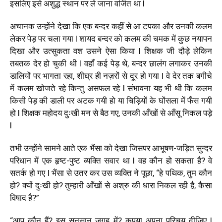
इसलिए इसे अशुद्ध स्थान पर ले जाना वर्जित था l
अचानक उन्होंने देखा कि एक बन्दर कहीं से आ टपका और उनकी कलम
लेकर पेड़ पर चला गया l शायद बन्दर को कलम की चमक में कुछ नयापन
दिखा और उत्सुकता वश उसने ऐसा किया l शिक्षक जी दौड़े लेकिन
तबतक देर हो चुकी थी l वहाँ कई पेड़ थे, बन्दर छालंग लगाकर उनकी
डालियों पर भागता रहा, शीघ्र ही नज़रों से दूर हो गया l वे देर तक बगीचे
में कलम खोजते रहे किन्तु असफल रहे l संभावना यह भी थी कि कलम
किसी पेड़ की डाली पर अटक गयी हो या चिड़ियों के घोंसला में फँस गयी
हो l शिक्षक महोदय दुःखी मन से बैठ गए, उनकी आँखों से आँसू निकल पड़े
l
तभी उन्होंने सामने आते एक भैंसा को देखा जिसपर आभूषण-जड़ित सुन्दर
परिधान में एक हृष्ट-पुष्ट व्यक्ति सवार था l वह कौन हो सकता है? वे
सतर्क हो गए l भैंसा से उतर कर उस व्यक्ति ने पूछा, “हे पथिक, तुम कौन
हो? क्यों दुःखी हो? तुम्हारी आँखों से अश्रु की धारा निकल रही है, कैसा
विषाद है?”
“आप कौन हैं? इस सुनसान जगह में? कृपया अपना परिचय दीजिए l