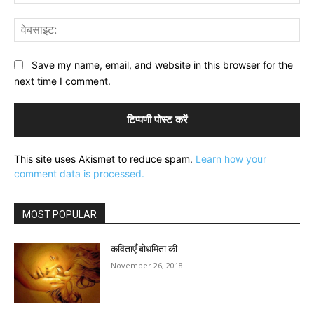
वेब
Save my name, email, and website in this browser for the
next time I comment.
This site uses Akismet to reduce spam.
Learn how your
comment data is processed.
MOST POPULAR
कविताएँ बोधमिता की
November 26, 2018