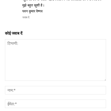
मुझे बहुत ख़ुशी है।
पवन कुमार वैष्णव
जवाब दें
कोई जवाब दें
टिप्पणी:
नाम
ईमे