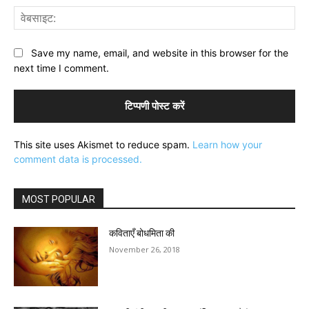
वेब
Save my name, email, and website in this browser for the
next time I comment.
This site uses Akismet to reduce spam.
Learn how your
comment data is processed.
MOST POPULAR
कविताएँ बोधमिता की
November 26, 2018