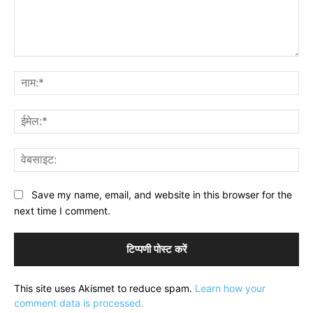
टिप्पणी:
नाम
ईमे
वेब
Save my name, email, and website in this browser for the
next time I comment.
This site uses Akismet to reduce spam.
Learn how your
comment data is processed.