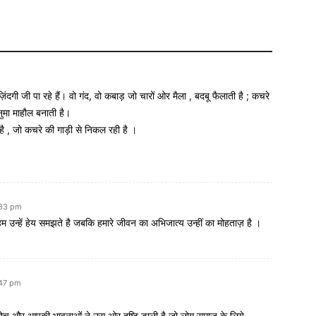
ंदगी जी पा रहे हैं। वो गंद, वो कबाड़ जो चारों ओर मैला , बदबू फैलाती है ; कचरे
शनुमा माहौल बनाती है।
द है , जो कचरे की गाड़ी से निकल रही है ।
:33 pm
उन्हें हेय समझते है जबकि हमारे जीवन का अभिजात्य उन्हीं का मोहताज़ है ।
:47 pm
च और आपकी भावनाओं ने उस ओर दृष्टि डाली है,जो लोग समाज के लिये