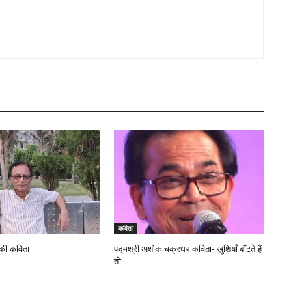
कविता
 की कविता
पद्मश्री अशोक चक्रधर कविता- ख़ुशियाँ बाँटते हैं
तो