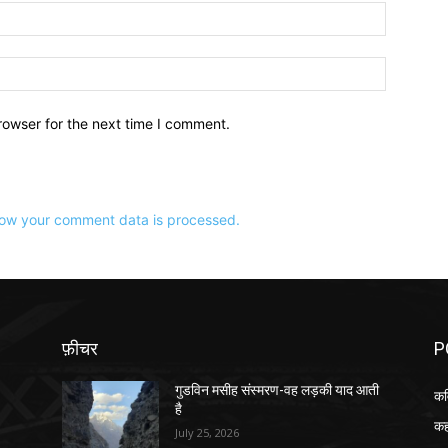
ईमेल:*
वेबसाइट:
rowser for the next time I comment.
ow your comment data is processed.
फ़ीचर
P
गुडविन मसीह संस्मरण-वह लड़की याद आती
कव
है
कह
July 25, 2026