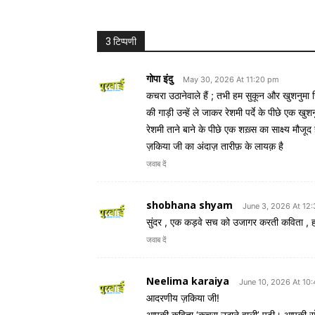
3 टिप्पणी
गोपा इंदु
May 30, 2026 At 11:20 pm
कचरा उठानेवाले हैं ; तभी हम सुकून और खुशनुमा ज़ि
की गाड़ी उन्हें ले जाकर रेशमी पर्दे के पीछे एक खु
रेशमी ताने बाने के पीछे एक शख़्स का साक्ष्य मौजू
ज़किया जी का अंदाज़ तारीफ़ के लायक़ है
जवाब दें
shobhana shyam
June 3, 2026 At 12
सुंदर , एक कड़वे सच को उजागर करती कविता , हम 
जवाब दें
Neelima karaiya
June 10, 2026 At 10
आदरणीय ज़किया जी!
आपकी कविता ‘कचरा उठाने वाली’ पढ़ी। आपकी सो