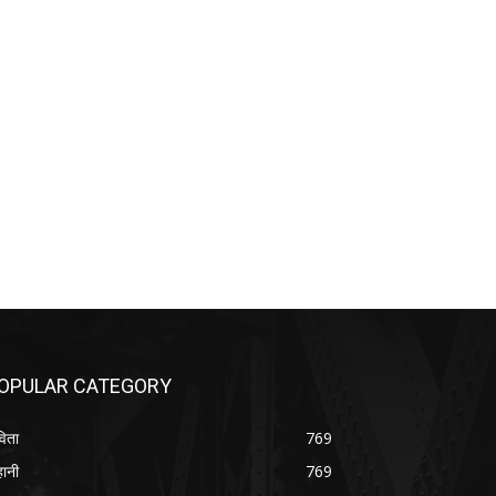
OPULAR CATEGORY
िता
769
ानी
769