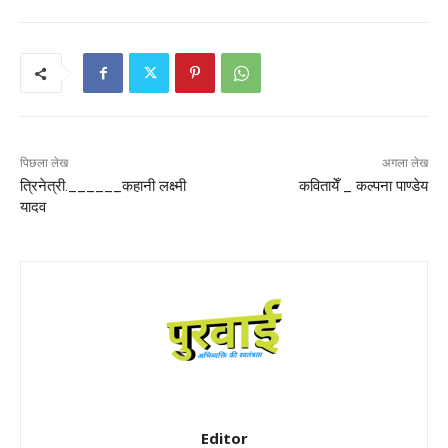
पिछला लेख
अगला लेख
त्रिनेत्री.______कहानी लक्ष्मी
कवितायेँ _ कल्पना पाण्डेय
यादव
Editor