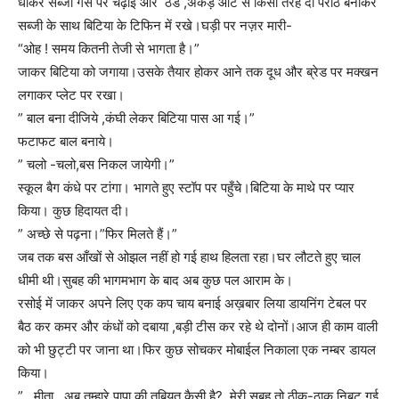
धोकर सब्जी गैस पर चढ़ाई और ठंडे ,अकड़े आटे से किसी तरह दो पराठे बनाकर
सब्जी के साथ बिटिया के टिफिन में रखे।घड़ी पर नज़र मारी-
“ओह ! समय कितनी तेजी से भागता है।”
जाकर बिटिया को जगाया।उसके तैयार होकर आने तक दूध और ब्रेड पर मक्खन
लगाकर प्लेट पर रखा।
” बाल बना दीजिये ,कंघी लेकर बिटिया पास आ गई।”
फटाफट बाल बनाये।
” चलो -चलो,बस निकल जायेगी।”
स्कूल बैग कंधे पर टांगा। भागते हुए स्टॉप पर पहुँचे।बिटिया के माथे पर प्यार
किया। कुछ हिदायत दी।
” अच्छे से पढ़ना।”फिर मिलते हैं।”
जब तक बस आँखों से ओझल नहीं हो गई हाथ हिलता रहा।घर लौटते हुए चाल
धीमी थी।सुबह की भागमभाग के बाद अब कुछ पल आराम के।
रसोई में जाकर अपने लिए एक कप चाय बनाई अख़बार लिया डायनिंग टेबल पर
बैठ कर कमर और कंधों को दबाया ,बड़ी टीस कर रहे थे दोनों।आज ही काम वाली
को भी छुट्टी पर जाना था।फिर कुछ सोचकर मोबाईल निकाला एक नम्बर डायल
किया।
” मीता , अब तुम्हारे पापा की तबियत कैसी है? मेरी सुबह तो ठीक-ठाक निबट गई