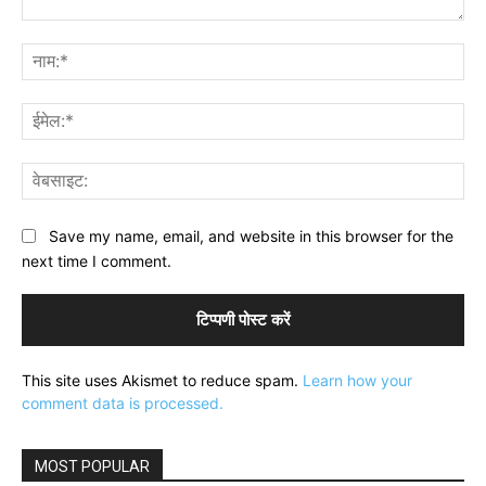
टिप्पणी:
नाम
ईमे
वेब
Save my name, email, and website in this browser for the
next time I comment.
This site uses Akismet to reduce spam.
Learn how your
comment data is processed.
MOST POPULAR