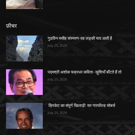
फ़ीचर
गुडविन मसीह संस्मरण-वह लड़की याद आती है
July 25, 2026
पद्मश्री अशोक चक्रधर कविता- ख़ुशियाँ बाँटते हैं तो
July 25, 2026
क्रिकेट का संपूर्ण खिलाड़ी: सर गारफील्ड सोबर्स
July 25, 2026