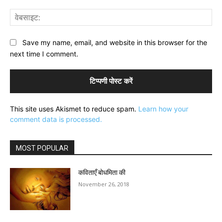
वेब
Save my name, email, and website in this browser for the
next time I comment.
This site uses Akismet to reduce spam.
Learn how your
comment data is processed.
MOST POPULAR
कविताएँ बोधमिता की
November 26, 2018