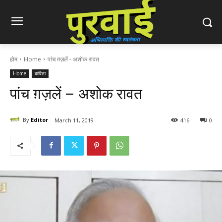
होम
Home
पांच ग़ज़लें - अशोक रावत
Home
कविता
पांच ग़ज़लें – अशोक रावत
By
Editor
March 11, 2019
416
0