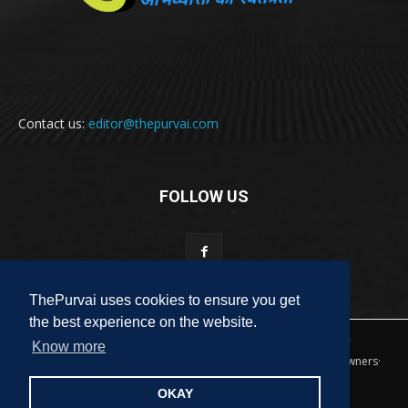
Contact us:
editor@thepurvai.com
FOLLOW US
ThePurvai uses cookies to ensure you get
the best experience on the website.
Copyright 2018-2023 THE PURVAI | All Rights Reserved · And Our
Know more
Sitemap · All Logos & Trademark Belongs To Their Respective Owners·
Designed & Developed by
ALL DIGI SEO
OKAY