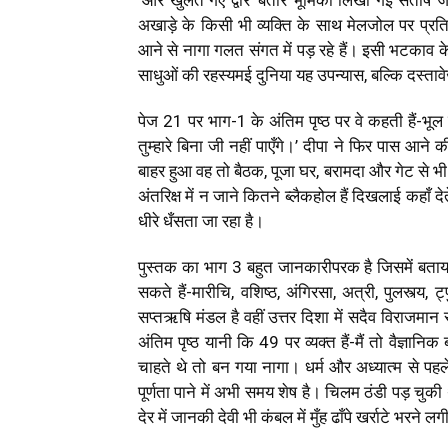
‘और खुलते गए द्वार’ बतौर भूमिका लिखी गई संतोष ज
अखाड़े के किसी भी व्यक्ति के साथ मेलजोल पर प्रतिब
आने से नागा गलत संगत में पड़ रहे हैं। इसी भटकाव क
साधुओं की रहस्यमई दुनिया यह उपन्यास, बल्कि दस्तावेज
पेज 21 पर भाग-1 के अंतिम पृष्ठ पर वे कहती हैं-भ
तुम्हारे बिना जी नहीं पाएँगे।’ दीपा ने फिर पास आ
बाहर हुआ वह तो बैठक, पूजा घर, बरामदा और गेट से भी
अंतरिक्ष में न जाने कितने ब्लैकहोल हैं दिखलाई कहाँ द
धीरे धँसता जा रहा है।
पुस्तक का भाग 3 बहुत जानकारीपरक है जिसमें बताया
सकते हैं-मारीचि, वशिष्ठ, अंगिरसा, अत्री, पुलस्त्य
सप्तऋषि मंडल है वहीं उत्तर दिशा में सदैव विराजमान
अंतिम पृष्ठ यानी कि 49 पर व्यक्त हैं-मैं तो वैज्
चाहते थे तो बन गया नागा। धर्म और अध्यात्म से पहल
पूर्णता पाने में अभी समय शेष है। चिलम ठंडी पड़ चुकी
देर में जानकी देवी भी कंबल में मुँह ढाँपे खर्राटे भरने लग