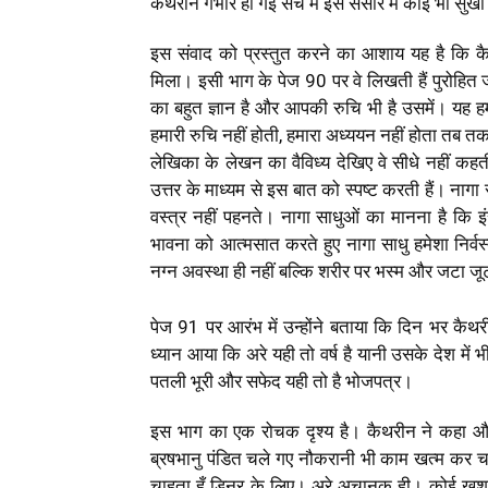
कैथरीन गंभीर हो गई सच में इस संसार में कोई भी सुखी नह
इस संवाद को प्रस्तुत करने का आशाय यह है कि कै
मिला। इसी भाग के पेज 90 पर वे लिखती हैं पुरोहित ज
का बहुत ज्ञान है और आपकी रुचि भी है उसमें। यह हम
हमारी रुचि नहीं होती, हमारा अध्ययन नहीं होता तब त
लेखिका के लेखन का वैविध्य देखिए वे सीधे नहीं कहत
उत्तर के माध्यम से इस बात को स्पष्ट करती हैं। नागा
वस्त्र नहीं पहनते। नागा साधुओं का मानना है कि इंस
भावना को आत्मसात करते हुए नागा साधु हमेशा निर्वस्
नग्न अवस्था ही नहीं बल्कि शरीर पर भस्म और जटा जू
पेज 91 पर आरंभ में उन्होंने बताया कि दिन भर कैथ
ध्यान आया कि अरे यही तो वर्ष है यानी उसके देश में
पतली भूरी और सफेद यही तो है भोजपत्र।
इस भाग का एक रोचक दृश्य है। कैथरीन ने कहा और
ब्रषभानु पंडित चले गए नौकरानी भी काम खत्म कर चली
चाहता हूँ डिनर के लिए। अरे अचानक ही। कोई खुशखबर