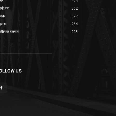
चर
404
नी बात
362
स्तक
327
ुकथा
264
हित्यिक हलचल
223
OLLOW US