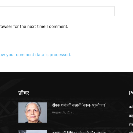
वेबसाइट:
rowser for the next time I comment.
ow your comment data is processed.
फ़ीचर
P
दीपक शर्मा की कहानी ‘काज- प्रयोजन’
कव
August 8, 2026
कह
ले
कश्मीर की विशिष्ट संस्कृति और सभ्यता…