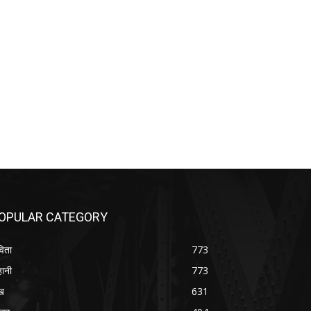
OPULAR CATEGORY
िता
773
ानी
773
ख
631