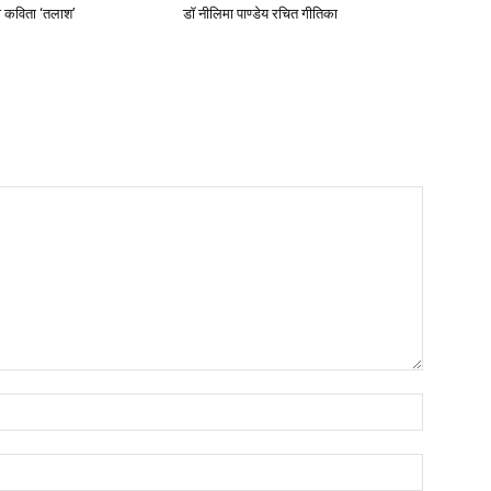
ी कविता ‘तलाश’
डॉ नीलिमा पाण्डेय रचित गीतिका
नाम:*
ईमेल:*