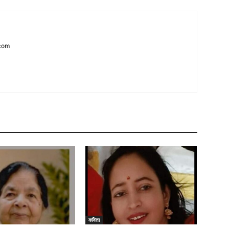
com
कविता