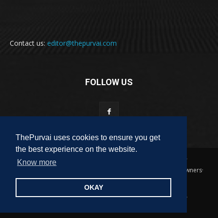
Contact us:
editor@thepurvai.com
FOLLOW US
ThePurvai uses cookies to ensure you get
the best experience on the website.
Copyright 2018-2023 THE PURVAI | All Rights Reserved · And Our
Know more
Sitemap · All Logos & Trademark Belongs To Their Respective Owners·
Designed & Developed by
ALL DIGI SEO
OKAY
पुरवाई
अपनी बात
कविता
कहानी
साहित्यिक हलचल
लेख
लघुकथा
पुस्तक
फ़िल्म समीक्षा
पुरवाई परिवार