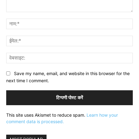
टिप्पणी:
नाम
ईमे
वेब
Save my name, email, and website in this browser for the
next time I comment.
This site uses Akismet to reduce spam.
Learn how your
comment data is processed.