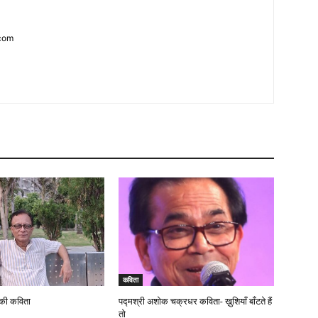
com
कविता
 की कविता
पद्मश्री अशोक चक्रधर कविता- ख़ुशियाँ बाँटते हैं
तो