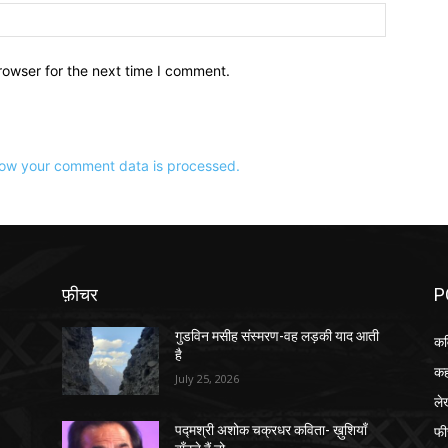
वेबसाइट:
rowser for the next time I comment.
ow your comment data is processed.
फ़ीचर
P
गुडविन मसीह संस्मरण-वह लड़की याद आती
कव
है
कह
July 25, 2026
ले
फी
पद्मश्री अशोक चक्रधर कविता- ख़ुशियाँ