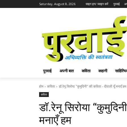
Saturday, August 8, 2026
साइन इन/ ज्वाइन करें
पुरवाई
अप
पुरवाई
अपनी बात
कविता
कहानी
साहित्
होम
कविता
डॉ.रेनू सिरोया "कुमुदिनी" की कविता - दीवाली यूँ मनाएँ हम
कविता
डॉ.रेनू सिरोया “कुमुदिन
मनाएँ हम