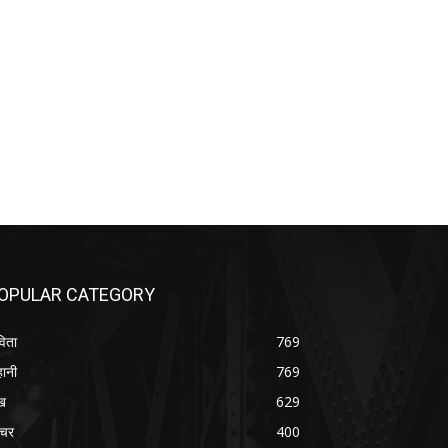
OPULAR CATEGORY
िता
769
ानी
769
ख
629
चर
400