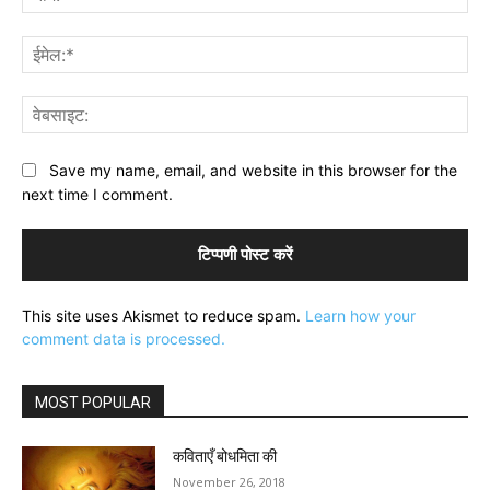
ईमे
वेब
Save my name, email, and website in this browser for the
next time I comment.
This site uses Akismet to reduce spam.
Learn how your
comment data is processed.
MOST POPULAR
कविताएँ बोधमिता की
November 26, 2018