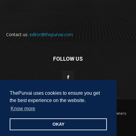
Contact us:
editor@thepurvai.com
FOLLOW US
ThePurvai uses cookies to ensure you get
the best experience on the website.
Copyright 2018-2023 THE PURVAI | All Rights Reserved · And Our
Know more
Sitemap · All Logos & Trademark Belongs To Their Respective Owners·
Designed & Developed by
ALL DIGI SEO
OKAY
पुरवाई
अपनी बात
कविता
कहानी
साहित्यिक हलचल
लेख
लघुकथा