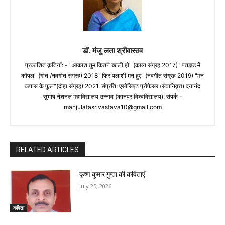
डॉ. मंजु लता श्रीवास्तव
प्रकाशित कृतियांँ: - "आकाश तुम कितने खाली हो" (काव्य संग्रह 2017) "पतझड़ में
कोंपल" (गीत /नवगीत संग्रह) 2018 "फिर पलाशी मन हुए" (नवगीत संग्रह 2019) "मन
कपास के फूल"(दोहा संग्रह) 2021. संप्रति: एसोसिएट प्रोफेसर (सेवानिवृत्त) दयानंद
सुभाष नेशनल महाविद्यालय उन्नाव (कानपुर विश्वविद्यालय). संपर्क -
manjulatasrivastava10@gmail.com
RELATED ARTICLES
कृष्ण कुमार गुप्ता की कविताएँ
July 25, 2026
कविता