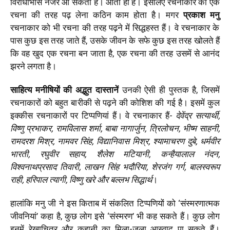
विरोधाभास नजर आ सकता है। आता ही है। इसलिए रचनाकार को एक
रचना की तरह पढ़ लेना कठिन काम होता है। मगर
प्रकाश मनु
रचनाकार को भी रचना की तरह पढ़ने में सिद्धहस्त हैं। वे रचनाकार के
पास कुछ इस तरह जाते हैं, उसके जीवन के सफे कुछ इस तरह खोलते हैं
कि वह खुद एक रचना बन जाता है, एक रचना की तरह उसमें से आनंद
झरने लगता है।
साहित्य मनीषियों की अद्भुत दास्तानें
उनकी ऐसी ही पुस्तक है, जिसमें
रचनाकारों को बहुत बारीकी से पढ़ने की कोशिश की गई है। इसमें कुल
इक्कीस रचनाकारों पर टिप्पणियां हैं। वे रचनाकार हैं-
देवेंद्र सत्यार्थी,
विष्णु प्रभाकर, रामविलास शर्मा, बाबा नागार्जुन, त्रिलोचन, भीष्म साहनी,
रामदरश मिश्र, नामवर सिंह, विद्यानिवास मिश्र, श्यामाचरण दुबे, धर्मवीर
भारती, रघुवीर सहाय, शैलेश मटियानी, कन्हैयालाल नंदन,
विश्वनाथप्रसाद तिवारी, लाखन सिंह भदौरिया, शेरजंग गर्ग, बालस्वरूप
राही, हरिपाल त्यागी, विष्णु खरे और बल्लभ सिद्धार्थ
।
हालांकि मनु जी ने इस किताब में संकलित टिप्पणियों को
‘
संस्मरणात्मक
जीवनियां
’
कहा है, कुछ लोग इसे
‘
संस्मरण
’
भी कह सकते हैं। कुछ लोग
इनमें रेखाचित्र और कहानी का मिला-जुला आस्वाद पा सकते हैं।