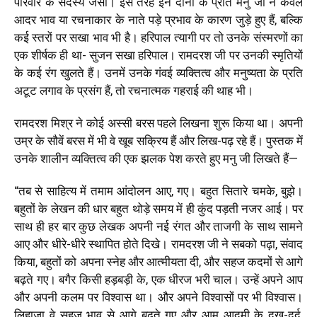
परिवार के सदस्य जैसा। इस तरह इन दोनों के प्रति मनु जी न केवल
आदर भाव या रचनाकार के नाते पड़े प्रभाव के कारण जुड़े हुए हैं, बल्कि
कई स्तरों पर सखा भाव भी है। हरिपाल त्यागी पर तो उनके संस्मरणों का
एक शीर्षक ही था- सुजन सखा हरिपाल। रामदरश जी पर उनकी स्मृतियों
के कई रंग खुलते हैं। उनमें उनके गंवई व्यक्तित्व और मनुष्यता के प्रति
अटूट लगाव के प्रसंग हैं, तो रचनात्मक गहराई की थाह भी।
रामदरश मिश्र ने कोई अस्सी बरस पहले लिखना शुरू किया था। अपनी
उम्र के सौवें बरस में भी वे खूब सक्रिय हैं और लिख-पढ़ रहे हैं। पुस्तक में
उनके शालीन व्यक्तित्व की एक झलक पेश करते हुए मनु जी लिखते हैं—
“
तब से साहित्य में तमाम आंदोलन आए, गए। बहुत सितारे चमके, बुझे।
बहुतों के लेखन की धार बहुत थोड़े समय में ही कुंद पड़ती नजर आई। पर
साथ ही हर बार कुछ लेखक अपनी नई रंगत और ताजगी के साथ सामने
आए और धीरे-धीरे स्थापित होते दिखे। रामदरश जी ने सबको पढ़ा, संवाद
किया, बहुतों को अपना स्नेह और आत्मीयता दी, और सहज कदमों से आगे
बढ़ते गए। बगैर किसी हड़बड़ी के, एक धीरज भरी चाल। उन्हें अपने आप
और अपनी कलम पर विश्वास था। और अपने विश्वासों पर भी विश्वास।
लिहाजा वे सहज भाव से आगे बढ़ते गए और आम आदमी के दुख-दर्द,