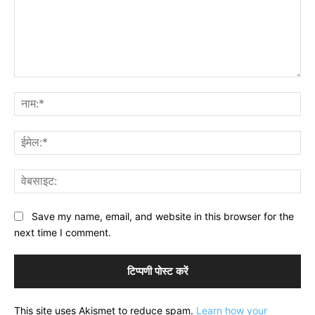
टिप्पणी:
नाम
ईमे
वेब
Save my name, email, and website in this browser for the
next time I comment.
This site uses Akismet to reduce spam.
Learn how your