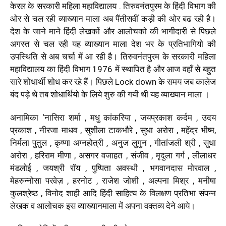
केरल के सरकारी महिला महाविद्यालय . तिरुवनंतपुरम के हिंदी विभाग की
ओर से चल रही व्याख्यान माला अब पैंतीसवीं कड़ी की ओर बढ रही है।
देश के जाने माने हिंदी लेखकों और आलोचको की भागीदारी से पिछले
अगस्त से चल रही यह व्याख्यान माला देश भर के प्रतिभागियो की
उपस्थिति से अब चर्चा में आ रही है। तिरुवनंतपुरम के सरकारी महिला
महाविद्यालय का हिंदी विभाग 1976 में स्थापित है और आज वहाँ से बहुत
सारे शोधार्थी शोध कर रहे हैं। पिछले Lock down के समय जब कालेज
बंद पड़े थे तब शोधार्थियो के लिये शुरु की गयी थी यह व्याख्यान माला ।
अनामिका ‘नासिरा शर्मा , मधु कांकरिया , जयप्रकाश कर्दम , उदय
प्रकाश , नीरजा माधव , सुशीला टाकभौरे , सुधा अरोरा , महेंद्र भीष्म,
निर्मला पुतुल , कृष्णा अग्नहोत्री , अनुज लुगुन , गीतांजली श्री , सुधा
अरोरा , हरिराम मीणा , असगर वजाहत , संजीव , मृदुला गर्ग , लीलाधर
मंडलोई , जयश्री रॉय , पुष्पिता अवस्थी , भगवानदास मोरवाल ,
मेहरुन्नोसा परवेज़ , हरनोट , राजेश जोशी , अल्पना मिश्र , मनीषा
कुलश्रेष्ठ , विनोद शाही आदि हिंदी साहित्य के विलक्षण प्रतिभा संपन्न
लेखक व आलोचक इस व्याख्यानमाला में अपना वक्तव्य देने आये।