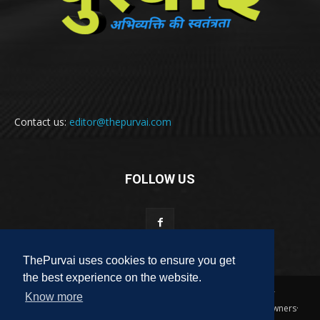
Contact us:
editor@thepurvai.com
FOLLOW US
ThePurvai uses cookies to ensure you get
the best experience on the website.
Copyright 2018-2023 THE PURVAI | All Rights Reserved · And Our
Know more
Sitemap · All Logos & Trademark Belongs To Their Respective Owners·