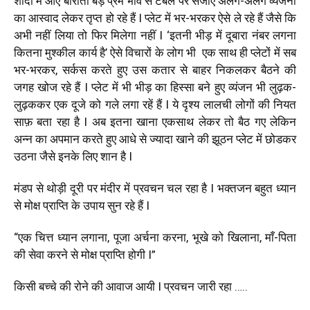
शादी में आएँ बाराती बड़े प्रेम भाव से टेबल पर सजाएँ अलग-अलग व्यंजनों
का आस्वाद लेकर तृप्त हो रहे हैं I प्लेट में भर-भरकर ऐसे ले रहे हैं जैसे कि
अभी नहीं लिया तो फिर मिलेगा नहीं I ‘इतनी भीड़ में दूबारा नंबर लगना
कितना मुश्कील कार्य है’ ऐसे विचारों के लोग भी एक साथ ही प्लेटों में सब
भर-भरकर, सर्कस करते हुए उस कतार से बाहर निकलकर बैठने की
जगह खोज रहे हैं I प्लेट में भी भीड़ का हिस्सा बने हुए व्यंजन भी लुढ़क-
लुढ़ककर एक दूजे को गले लगा रहें हैं I ये दृश्य लालची लोगों की नियत
साफ़ बता रहा है I अब इतना खाना एकसाथ लेकर तो बैठ गए लेकिन
अन्न का अपमान करते हुए आधे से ज्यादा खाने की झूठन प्लेट में छोडकर
उठना जैसे इनके लिए शान है I
मंडप से थोड़ी दूरी पर मंदीर में प्रवचन चल रहा है I भक्तजन बहुत ध्यान
से मोक्ष प्राप्ति के उपाय सुन रहे हैं I
“एक चित्त ध्यान लगाना, पूजा अर्चना करना, भूखे को खिलाना, माँ-पिता
की सेवा करने से मोक्ष प्राप्ति होगी I”
किसी बच्चे की रोने की आवाज आयी I प्रवचन जारी रहा …..