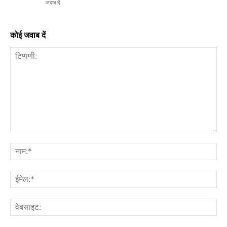
जवाब दें
कोई जवाब दें
टिप्पणी:
नाम
ईमे
वेब