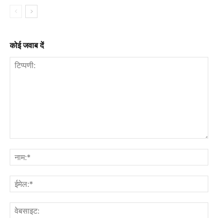
कोई जवाब दें
टिप्पणी:
नाम
ईमे
वेब