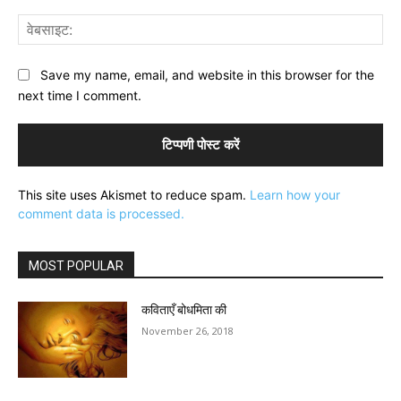
वेब
Save my name, email, and website in this browser for the
next time I comment.
This site uses Akismet to reduce spam.
Learn how your
comment data is processed.
MOST POPULAR
कविताएँ बोधमिता की
November 26, 2018