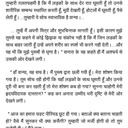
तुम्हारी
ग़लतफहमी
है
कि
मैं
लड़कों
के
साथ
देर
रात
घूमती
हूँ
तो
उनसे
शारीरिक
सम्बन्ध
स्थापित
करती
हूँ
,
मूवी
देखती
हूँ
,
होटलों
में
घूमती
हूँ
,
पैसे
लेती
हूँ।
….
तुम्हारी
ये
सोच
स्वाभाविक
है
वान्या।
…
….
तुम्हें
मैं
अपनी
मित्र
और
शुभचिन्तक
मानती
हूँ।
इसी
कारण
मुझे
तुमसे
यह
कहने
में
कोई
झिझक
या
संकोच
नही
है
कि
मैं
जिन
लडकों
के
साथ
बाहर
जाती
हूँ
उन्हें
अपने
शरीर
का
स्पर्श
भी
करने
नही
देती।
….
और
यह
भी
कि
मुझे
पुरूषों
से
घृणा
है।
’’
सनारा
के
यह
कहते
ही
मैं
आश्चर्य
से
उसकी
ओर
देखने
लगी।
’’
हाँ
वान्या
,
यह
सच
है।
मैं
पुरूष
द्वारा
छली
गयी
हूँ।
मेरा
शोषण
किया
गया
है।
तुम
सोच
रही
होगी
कि
यहाँ
लड़कों
के
साथ
घूमती
हूँ
और
उनसे
दूरी
भी
बना
कर
रहती
हूँ
तो
मेरा
शोषण
कब
हो
गया
?
सुनना
चाहोगी
मेरी
हृदयविदारक
दास्तान
? ’’
कह
कर
अनारा
उम्मीद
भरी
दृष्टि
से
मेरी
ओर
देखने
लगी।
’’
आज
का
हमारा
फस्र्ट
पीरियड
छूट
ही
गया।
बताओ
क्या
बताना
चाहती
हो
?
वैसे
मैं
सुनकर
भी
क्या
करूँगी
?
तुम्हारी
जो
मर्जी
होगी
वो
तो
तुम