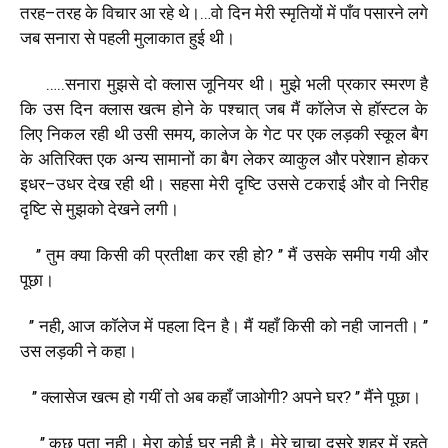
तरह
–
तरह
के
विचार
आ
रहे
थे।
…
वो
दिन
मेरी
स्मृतियों
में
पाँव
पसारने
लगे
जब
सनारा
से
पहली
मुलाकात
हुई
थी।
…..
सनारा
मुझसे
दो
क्लास
जूनियर
थी।
मुझे
भली
प्रकार
स्मरण
है
कि
उस
दिन
क्लास
खत्म
होने
के
पश्चात्
जब
मैं
काॅलेज
से
हाॅस्टल
के
लिए
निकल
रही
थी
उसी
समय
,
कालेज
के
गेट
पर
एक
लड़की
स्कूल
बैग
के
अतिरिक्त
एक
अन्य
सामानों
का
बैग
लेकर
व्याकुल
और
परेशान
होकर
इधर
–
उधर
देख
रही
थी।
सहसा
मेरी
दृष्टि
उससे
टकराई
और
वो
निरीह
दृष्टि
से
मुझको
देखने
लगी।
’’
तुम
क्या
किसी
की
प्रतीक्षा
कर
रही
हो
? ’’
मैं
उसके
समीप
गयी
और
पूछा।
’’
नही
,
आज
काॅलेज
में
पहला
दिन
है।
मैं
यहाँ
किसी
को
नही
जानती।
’’
उस
लड़की
ने
कहा।
’’
क्लासेज
खत्म
हो
गयीं
तो
अब
कहाँ
जाओगी
?
अपने
घर
? ’’
मैंने
पूछा।
’’
कुछ
पता
नही।
मेरा
कोई
घर
नही
है।
मेरे
चाचा
दूसरे
शहर
में
रहते