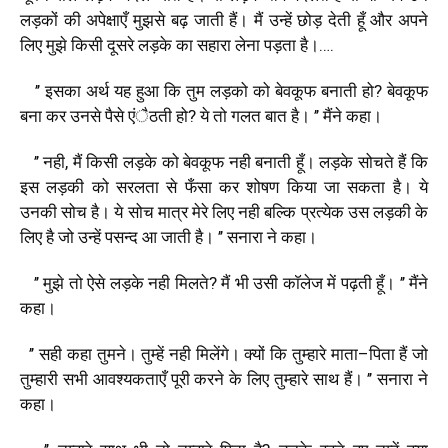
लड़कों
की
अपेक्षाएँ
मुझसे
बढ़
जाती
हैं।
मैं
उन्हें
छोड़
देती
हूँ
और
अपने
लिए
मुझे
किसी
दूसरे
लड़के
का
सहारा
लेना
पड़ता
है।
….
’’
इसका
अर्थ
यह
हुआ
कि
तुम
लड़को
को
बेवकूफ
बनाती
हो
?
बेवकूफ
बना
कर
उनसे
पैसे
एंैठती
हो
?
ये
तो
गलत
बात
है।
’’
मैंने
कहा।
’’
नही
,
मैं
किसी
लड़के
को
बेवकूफ
नही
बनाती
हूँ।
लड़के
सोचते
हैं
कि
इस
लड़की
को
सरलता
से
फँसा
कर
शोषण
किया
जा
सकता
है।
ये
उनकी
सोच
है।
ये
सोच
मात्र
मेरे
लिए
नही
बल्कि
प्रत्येक
उस
लड़की
के
लिए
है
जो
उन्हें
पसन्द
आ
जाती
है।
’’
सनारा
ने
कहा।
’’
मुझे
तो
ऐसे
लड़के
नही
मिलते
?
मैं
भी
उसी
काॅलेज
में
पढ़ती
हूँ।
’’
मैंने
कहा।
’’
सही
कहा
तुमने।
तुम्हें
नही
मिलेंगे।
क्यों
कि
तुम्हारे
माता
–
पिता
हैं
जो
तुम्हारी
सभी
आवश्यकताएँ
पूरी
करने
के
लिए
तुम्हारे
साथ
हैं।
’’
सनारा
ने
कहा।