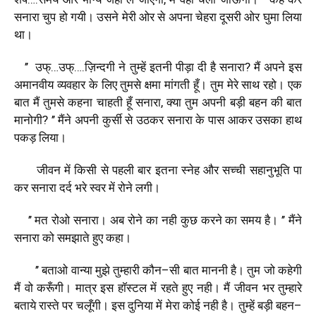
सनारा
चुप
हो
गयी।
उसने
मेरी
ओर
से
अपना
चेहरा
दूसरी
ओर
घुमा
लिया
था।
’’
उफ्
…
उफ्
….
ज़िन्दगी
ने
तुम्हें
इतनी
पीड़ा
दी
है
सनारा
?
मैं
अपने
इस
अमानवीय
व्यवहार
के
लिए
तुमसे
क्षमा
मांगती
हूँ।
तुम
मेरे
साथ
रहो।
एक
बात
मैं
तुमसे
कहना
चाहती
हूँ
सनारा
,
क्या
तुम
अपनी
बड़ी
बहन
की
बात
मानोगी
? ’’
मैंने
अपनी
कुर्सी
से
उठकर
सनारा
के
पास
आकर
उसका
हाथ
पकड़
लिया।
जीवन
में
किसी
से
पहली
बार
इतना
स्नेह
और
सच्ची
सहानुभूति
पा
कर
सनारा
दर्द
भरे
स्वर
में
रोने
लगी।
’’
मत
रोओ
सनारा।
अब
रोने
का
नही
कुछ
करने
का
समय
है।
’’
मैंने
सनारा
को
समझाते
हुए
कहा।
’’
बताओ
वान्या
मुझे
तुम्हारी
कौन
–
सी
बात
माननी
है।
तुम
जो
कहेगी
मैं
वो
करूँगी।
मात्र
इस
हाॅस्टल
में
रहते
हुए
नही।
मैं
जीवन
भर
तुम्हारे
बताये
रास्ते
पर
चलूँगी।
इस
दुनिया
में
मेरा
कोई
नही
है।
तुम्हें
बड़ी
बहन
–