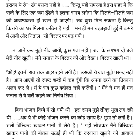
इसका
ये
रंग
–
ढंग
पसन्द
नही
है।
…..
किन्तु
यही
समस्या
है
इस
शहर
में
कि
रहने
के
लिए
एक
रूम
ढूँढने
में
इतना
समय
लगेगा
कि
मिलते
–
मिलते
रूम
की
आवश्यकता
ही
खत्म
हो
जाएगी।
सब
कुछ
मिल
सकता
है
किन्तु
किराये
का
घर
मिलना
कठिन
है
यहाँ
…..
मन
ही
मन
बड़बड़ाती
हुई
मैं
कमरे
में
आयी
और
निढाल
–
सी
बिस्तर
पर
पड़
गयी।
….
न
जाने
कब
मुझे
नींद
आयी
,
कुछ
पता
नही।
रात
के
लगभग
दो
बजे
मेरी
नींद
खुली।
मैंने
सनारा
के
बिस्तर
की
ओर
देखा।
बिस्तर
खाली
था।
’’
ओह
!
इतनी
रात
तक
बाहर
रहने
लगी
है।
उसकी
ये
बात
मुझे
पसन्द
नही
है।
आज
आएगी
तो
स्पष्ट
शब्दों
में
कह
दूँगी
कि
अपना
रहने
का
ठिकाना
अलग
कर
ले।
मैं
ये
सब
कुछ
बर्दाश्त
नही
करूँगी।
’’
मैंने
ने
मन
ही
मन
सनारा
से
ये
बातें
कहने
का
निर्णय
लिया।
बिना
भोजन
किये
मैं
सो
गयी
थी।
इस
समय
मुझे
तीव्र
भूख
लग
रही
थी।
…..
अब
ये
भी
कोई
भोजन
करने
का
कोई
समय
है
?
भूख
तो
लगी
है।
चलो
बिस्किट
खाकर
पानी
पी
लेते
हैं।
’’
यही
सोचकर
मैंने
बिस्किट
खाकर
पानी
की
बोतल
उठाई
ही
थी
कि
दरवाजा
खुलने
की
आवाज