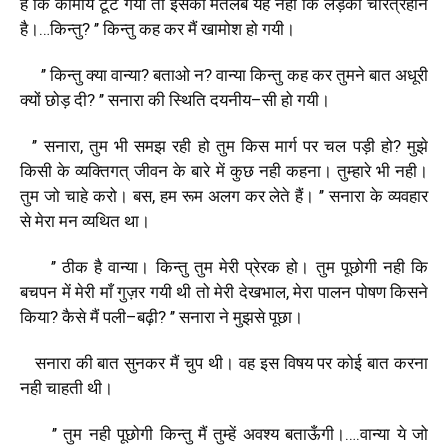
है
कि
कौमार्य
टूट
गया
तो
इसका
मतलब
यह
नही
कि
लड़की
चरित्रहीन
है।
…
किन्तु
? ’’
किन्तु
कह
कर
मैं
खामोश
हो
गयी।
’’
किन्तु
क्या
वान्या
?
बताओ
न
?
वान्या
किन्तु
कह
कर
तुमने
बात
अधूरी
क्यों
छोड़
दी
? ’’
सनारा
की
स्थिति
दयनीय
–
सी
हो
गयी।
’’
सनारा
,
तुम
भी
समझ
रही
हो
तुम
किस
मार्ग
पर
चल
पड़ी
हो
?
मुझे
किसी
के
व्यक्तिगत्
जीवन
के
बारे
में
कुछ
नही
कहना।
तुम्हारे
भी
नही।
तुम
जो
चाहे
करो।
बस
,
हम
रूम
अलग
कर
लेते
हैं।
’’
सनारा
के
व्यवहार
से
मेरा
मन
व्यथित
था।
’’
ठीक
है
वान्या।
किन्तु
तुम
मेरी
प्रेरक
हो।
तुम
पूछोगी
नही
कि
बचपन
में
मेरी
माँ
गुज़र
गयी
थी
तो
मेरी
देखभाल
,
मेरा
पालन
पोषण
किसने
किया
?
कैसे
मैं
पली
–
बढ़ी
? ’’
सनारा
ने
मुझसे
पूछा।
सनारा
की
बात
सुनकर
मैं
चुप
थी।
वह
इस
विषय
पर
कोई
बात
करना
नही
चाहती
थी।
’’
तुम
नही
पूछोगी
किन्तु
मैं
तुम्हें
अवश्य
बताऊँगी।
….
वान्या
ये
जो