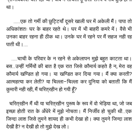
था।
……
एक
तो
गर्मी
की
छुट्टियाँ
दूसरे
खाली
घर
में
अकेली
मैं।
पापा
तो
अधिकांशतः
घर
के
बाहर
रहते
थे।
घर
में
भी
बाहरी
कमरे
में।
वैसे
भी
उनका
बाहर
रहना
ही
ठीक
था।
उनके
घर
में
रहने
पर
मैं
सहज
नही
रह
पाती
थी।
….
…..
चाची
के
परिवार
के
न
रहने
से
अकेलापन
मुझे
बहुत
काटता
था।
बस
…
उन्हीं
गर्मियों
की
बात
है
एक
रात
जिसे
कौमार्य
कहते
है
न
,
मेरा
वह
कौमार्य
खण्डित
हो
गया।
या
खण्डित
कर
दिया
गया।
मैं
क्या
करती
?
आत्महत्या
कर
लेती
?
या
चिल्ला
–
चिल्ला
कर
दुनिया
को
बताती
कि
मैं
कुमारी
नही
रही
,
मैं
चरित्रहीन
हो
गयी
हूँ
?
चरित्रहीन
मैं
थी
या
चरित्रहीन
पुरूष
के
रूप
में
वो
भेड़िया
था
,
जो
जब
इच्छा
होती
रात
के
अँधेरे
में
मुझे
नोचता।
मैं
निर्जीव
हो
चुकी
थी
…
एक
जिन्दा
लाश
जिसे
तुमने
शायद
ही
कभी
देखा
हो।
क्या
तुमने
जिन्दा
लाश
देखी
है
?
न
देखी
हो
तो
मुझे
देख
लो।