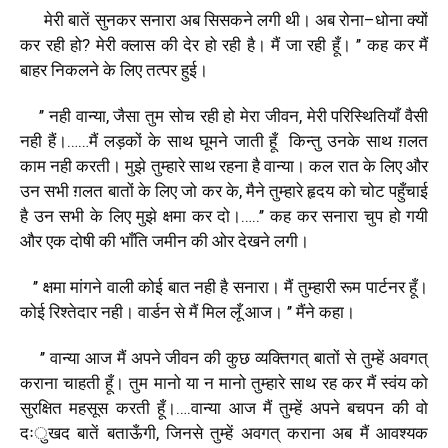
मेरी
बातें
सुनकर
सनारा
अब
सिसकने
लगी
थी।
अब
रोना
–
धोना
क्यों
कर
रही
हो
?
मेरी
क्लास
की
देर
हो
रही
है।
मैं
जा
रही
हूँ।
’’
कह
कर
मैं
बाहर
निकलने
के
लिए
तत्पर
हुई।
’’
नही
वान्या
,
जैसा
तुम
सोच
रही
हो
मेरा
जीवन
,
मेरी
परिस्थितियाँ
वैसी
नही
हैं।
……
मैं
लड़कों
के
साथ
घूमने
जाती
हूँ
किन्तु
उनके
साथ
ग़लत
काम
नही
करती।
मुझे
तुम्हारे
साथ
रहना
है
वान्या।
कल
रात
के
लिए
और
उन
सभी
ग़लत
बातों
के
लिए
जो
कर
के
,
मैने
तुम्हारे
हृदय
को
चोट
पहुँचाई
है
उन
सभी
के
लिए
मुझे
क्षमा
कर
दो।
…..’’
कह
कर
सनारा
चुप
हो
गयी
और
एक
दोषी
की
भाँति
जमीन
की
ओर
देखने
लगी।
’’
क्षमा
मांगने
वाली
कोई
बात
नही
है
सनारा।
मैं
तुम्हारी
रूम
पार्टनर
हूँ।
कोई
रिश्तेदार
नही।
वार्डन
से
मैं
मिल
लूँ
आज।
’’
मैंने
कहा।
’’
वान्या
आज
मैं
अपने
जीवन
की
कुछ
व्यक्तिगत्
बातों
से
तुम्हें
अवगत्
कराना
चाहती
हूँ।
तुम
मानो
या
न
मानो
तुम्हारे
साथ
रह
कर
मैं
स्वंय
को
सुरक्षित
महसूस
करती
हूँ।
….
वान्या
आज
मैं
तुम्हें
अपने
बचपन
की
वो
दःुखद
बातें
बताऊँगी
,
जिनसे
तुम्हें
अवगत्
कराना
अब
मैं
आवश्यक