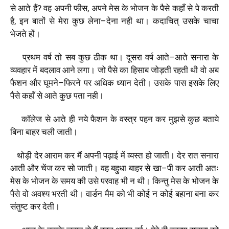
से
आते
हैं
?
वह
अपनी
फीस
,
अपने
मेस
के
भोजन
के
पैसे
कहाँ
से
पे
करती
है
,
इन
बातों
से
मेरा
कुछ
लेना
–
देना
नही
था।
कदाचित्
उसके
चाचा
भेजते
हों।
प्रथम
वर्ष
तो
सब
कुछ
ठीक
था।
दूसरा
वर्ष
आते
–
आते
सनारा
के
व्यवहार
में
बदलाव
आने
लगा।
जो
पैसे
का
हिसाब
जोड़ती
रहती
थी
वो
अब
फैशन
और
घूमने
–
फिरने
पर
अधिक
ध्यान
देती।
उसके
पास
इसके
लिए
पैसे
कहाँ
से
आते
कुछ
पता
नही।
कॉलेज
से
आते
ही
नये
फैशन
के
वस्त्र
पहन
कर
मुझसे
कुछ
बताये
बिना
बाहर
चली
जाती।
थोड़ी
देर
आराम
कर
मैं
अपनी
पढ़ाई
में
व्यस्त
हो
जाती।
देर
रात
सनारा
आती
और
चेंज
कर
सो
जाती।
वह
बहुधा
बाहर
से
खा
–
पी
कर
आती
अतः
मेस
के
भोजन
के
समय
की
उसे
परवाह
भी
न
थी।
किन्तु
मेस
के
भोजन
के
पैसे
वो
अवश्य
भरती
थी।
वार्डन
मैम
को
भी
कोई
न
कोई
बहाना
बना
कर
संतुष्ट
कर
देती।