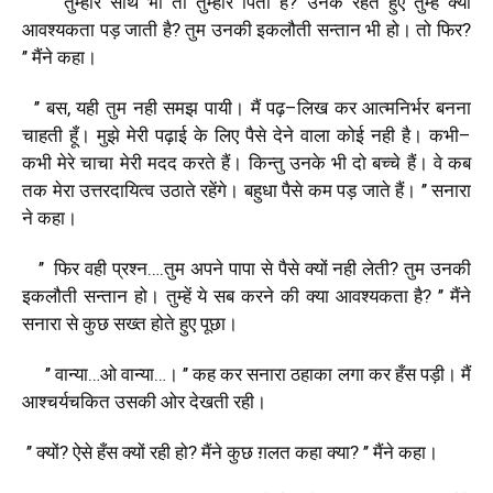
’’
तुम्हारे
साथ
भी
तो
तुम्हारे
पिता
है
?
उनके
रहते
हुए
तुम्हें
क्या
आवश्यकता
पड़
जाती
है
?
तुम
उनकी
इकलौती
सन्तान
भी
हो।
तो
फिर
?
’’
मैंने
कहा।
’’
बस
,
यही
तुम
नही
समझ
पायी।
मैं
पढ़
–
लिख
कर
आत्मनिर्भर
बनना
चाहती
हूँ।
मुझे
मेरी
पढ़ाई
के
लिए
पैसे
देने
वाला
कोई
नही
है।
कभी
–
कभी
मेरे
चाचा
मेरी
मदद
करते
हैं।
किन्तु
उनके
भी
दो
बच्चे
हैं।
वे
कब
तक
मेरा
उत्तरदायित्व
उठाते
रहेंगे।
बहुधा
पैसे
कम
पड़
जाते
हैं।
’’
सनारा
ने
कहा।
’’
फिर
वही
प्रश्न
….
तुम
अपने
पापा
से
पैसे
क्यों
नही
लेती
?
तुम
उनकी
इकलौती
सन्तान
हो।
तुम्हें
ये
सब
करने
की
क्या
आवश्यकता
है
? ’’
मैंने
सनारा
से
कुछ
सख्त
होते
हुए
पूछा।
’’
वान्या
…
ओ
वान्या
…
।
’’
कह
कर
सनारा
ठहाका
लगा
कर
हँस
पड़ी।
मैं
आश्चर्यचकित
उसकी
ओर
देखती
रही।
’’
क्यों
?
ऐसे
हँस
क्यों
रही
हो
?
मैंने
कुछ
ग़लत
कहा
क्या
? ’’
मैंने
कहा।