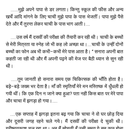
…….
मुझे
अपने
पापा
से
डर
लगता।
किन्तु
स्कूल
की
फीस
और
अन्य
खर्चे
आदि
मांगने
के
लिए
चाची
मुझे
पापा
के
पास
भेजतीं।
पापा
मुझे
पैसे
देते
और
मैं
तुरन्त
लेकर
चाची
के
पास
भाग
आती।
….
…..
उस
वर्ष
मैं
दसवीं
की
परीक्षा
की
तैयारी
कर
रही
थी।
चाची
के
बच्चों
से
मेरी
मित्रता
या
स्नेह
जो
भी
कह
लो
अच्छा
था।
….
चाची
के
उन्हीं
दोनों
बच्चों
का
फोन
अब
भी
कभी
–
कभी
मेरे
पास
आता
है।
’’
सनारा
अपनी
बात
कहती
जा
रही
थी
और
मैं
अपनी
पढ़ने
की
मेज
पर
बैठी
ध्यान
से
सुन
रही
थी।
……
तुम
जानती
हो
सनारा
समय
एक
चिकित्सक
की
भाँति
होता
है।
बड़े
–
बड़े
जख्म
भर
देता
है।
माँ
की
स्मृतियाँ
मेरे
मन
मस्तिष्क
में
धुँधली
हो
गयी
थीं।
कि
एक
दिन
न
जाने
क्या
हुआ
?
पता
नही
किस
बात
पर
मेरे
पापा
और
चाचा
में
झगड़ा
हो
गया।
…..
…..
एक
सप्ताह
में
झगड़ा
इतना
बढ़
गया
कि
चाचा
ने
वो
घर
छोड़
दिया
और
दूसरी
जगह
रहने
चले
गये।
मैं
दसवीं
की
परीक्षा
दे
चुकी
थी।
ग्रीष्मावकाश
चल
रहा
था।
अब
मैं
सोचती
हूँ
उसी
समय
ये
सब
कुछ
होना