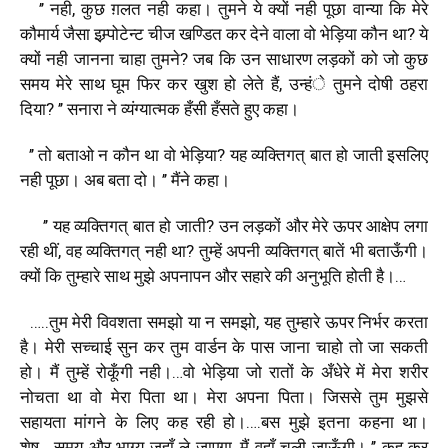
’’
नही
,
कुछ
ग़लत
नही
कहा।
तुमने
ये
क्यों
नही
पूछा
वान्या
कि
मेरे
कौमार्य
जैसा
इम्र्पोटेन्ट
चीज
खण्डित
कर
देने
वाला
वो
भेड़िया
कौन
था
?
ये
क्यों
नही
जानना
चाहा
तुमने
?
जब
कि
उन
साधारण
लड़कों
को
जो
कुछ
समय
मेरे
साथ
घूम
फिर
कर
खुश
हो
लेते
हैं
,
उन्हंे
तुमने
दोषी
ठहरा
दिया
? ’’
सनारा
ने
व्यंग्यात्मक
हँसी
हँसते
हुए
कहा।
’’
तो
बताओ
न
कौन
था
वो
भेड़िया
?
यह
व्यक्तिगत्
बात
हो
जाती
इसलिए
नही
पूछा।
अब
बता
दो।
’’
मैंने
कहा।
’’
यह
व्यक्तिगत्
बात
हो
जाती
?
उन
लड़कों
और
मेरे
ऊपर
आक्षेप
लगा
रही
थीं
,
वह
व्यक्तिगत्
नही
था
?
तुम्हें
अपनी
व्यक्तिगत्
बातें
भी
बताऊँगी।
क्यों
कि
तुम्हारे
साथ
मुझे
अपनापन
और
सहारे
की
अनुभूति
होती
है।
…
…..
तुम
मेरी
विवशता
समझो
या
न
समझो
,
यह
तुम्हारे
ऊपर
निर्भर
करता
है।
मेरी
सच्चाई
सुन
कर
तुम
वार्डन
के
पास
जाना
चाहो
तो
जा
सकती
हो।
मैं
तुम्हें
रोकूँगी
नही।
…
वो
भेड़िया
जो
रातों
के
अँधेरे
में
मेरा
शरीर
नोचता
था
वो
मेरा
पिता
था।
मेरा
अपना
पिता।
जिससे
तुम
मुझसे
सहायता
मांगने
के
लिए
कह
रही
हो।
….
बस
मुझे
इतना
कहना
था।
शेष
….
समय
और
भाग्य
जहाँ
ले
जाएगा
,
मैं
वहाँ
चली
जाऊँगी।
’’
कह
कर