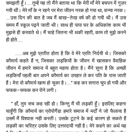
समझती
हूँ।
…..
तुम्हें
यह
तो
मैंने
बताया
था
कि
मेरी
माँ
मेरे
बचपन
में
गुज़र
गयी
थीं।
मेरे
माँ
के
न
रहने
पर
मेरा
जीवन
नरक
हो
गया
था
,
वान्या
नरक।
….
उस
दिन
की
बात
है
जब
मैं
बारह
–
तेरह
वर्ष
की
हो
गयी
थी।
मैं
उस
समय
मैं
स्कूल
पढ़ने
जाती
थी।
साथ
ही
पापा
घर
के
अधिकांश
काम
भी
मुझसे
ही
करवाते
थे।
मैं
चाहे
जितना
भी
थकी
रहती
,
काम
तो
मुझे
करने
ही
होते
…..
…….
अब
मुझे
प्रतीत
होता
है
कि
वे
मेरे
प्रति
निर्दयी
थे।
जिसको
कौमार्य
कहते
हैं
न
,
जिसका
लड़कियों
के
जीवन
में
खासकर
वैवाहिक
जीवन
में
हमारे
समाज
में
बहुत
महत्व
होता
है।
मैंने
सुना
है
कि
अच्छी
लड़कियाँ
पहली
बार
अपने
कौमार्य
का
उपहार
ले
कर
पति
के
पास
जाती
हैं।
मेरा
वो
कौमार्य
खत्म
हो
चुका
है।
….’’
कह
कर
सनारा
चुप
हो
गयी
और
फफक
–
फफक
कर
रोने
लगी।
’’
हाँ
,
तुम
सच
कह
रही
हो।
किन्तु
मैं
भी
लड़की
हूँ।
इसलिए
कहना
चाहूँगी
कि
कौमार्य
का
प्रोपोगैंडा
हमारे
समाज
में
मर्दाें
ने
जो
फैलाया
है
उसमें
मैं
विश्वास
नही
करती।
उसके
टूटने
के
कई
कारण
हो
सकते
हैं
लड़की
का
चरित्र
उसके
लिए
उत्तरदायी
नही
है।
मेरे
कहने
का
अर्थ
यह