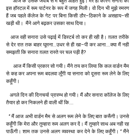
आज
के
उसके
जवाब
से
मैं
बहुत
आहत
हुई।
मेरे
ही
कारण
सनारा
को
इस
हाॅस्टल
में
रूम
पार्टनर
के
रूप
में
जगह
मिली।
वो
दिन
भी
मुझे
स्मरण
हैं
जब
पहले
कॅलेज
के
गेट
पर
बिना
किसी
ठौर
–
ठिकाने
के
असहाय
–
सी
खड़ी
थी।
मैंने
आगे
बढ़कर
उसका
साथ
दिया।
आज
वही
सनारा
उसे
पढ़ाई
में
डिस्टर्ब
तो
कर
ही
रही
है।
ग़लत
तरीके
से
देर
रात
तक
बाहर
घूमना
…
उधर
से
ही
खा
–
पी
कर
आना
….
क्या
मैं
नही
समझती
कि
सनारा
ग़लत
रास्ते
पर
चल
पड़ी
है
?
आज
मैं
किसी
प्रकार
सो
गयी।
मैंने
तय
कर
लिया
कि
कल
वार्डन
मैम
से
कह
कर
अपना
रूम
बदलवा
लूँगी
या
सनारा
को
दूसरा
रूम
लेने
के
लिए
कहूँगी।
अगले
दिन
की
दिनचर्या
प्रारम्भ
हो
गयी।
मैं
और
सनारा
काॅलेज
के
लिए
तैयार
हो
कर
निकलने
ही
वाली
थीं
कि
….
’’
मैं
आज
अभी
वार्डन
मैम
से
अलग
रूम
लेने
के
लिए
बात
करूँगी।
उनसे
कहूँगी
कि
मेरा
और
तुम्हारा
रूम
अलग
कर
दें।
मैं
तुम्हारे
साथ
अब
नही
रह
पाऊँगी।
शाम
तक
उनसे
अलग
व्यवस्था
कर
देने
के
लिए
कहूँगी।
’’
मैंने