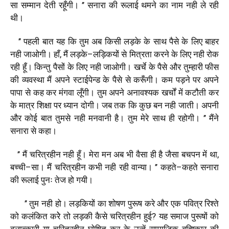
सा
सम्मान
देती
रहूँगी।
’’
सनारा
की
रूलाई
थमने
का
नाम
नही
ले
रही
थी।
’’
पहली
बात
यह
कि
तुम
अब
किसी
लड़के
के
साथ
पैसे
के
लिए
बाहर
नही
जाओगी।
हाँ
,
मैं
लड़के
–
लड़िकयों
से
मित्रता
करने
के
लिए
नही
रोक
रही
हूँ।
किन्तु
पैसों
के
लिए
नही
जाओगी।
खर्चे
के
पैसे
और
तुम्हारी
फीस
की
व्यवस्था
मैं
अपने
स्टाईपेन्ड
के
पैसे
से
करूँगी।
कम
पड़ने
पर
अपने
पापा
से
कह
कर
मंगवा
लूँगी।
तुम
अपने
अनावश्यक
खर्चों
में
कटौती
कर
के
मात्र
शिक्षा
पर
ध्यान
दोगी।
जब
तक
कि
कुछ
बन
नही
जाती।
अपनी
और
कोई
बात
तुमसे
नही
मनवानी
है।
तुम
मेरे
साथ
ही
रहोगी।
’’
मैंने
सनारा
से
कहा।
’’
मैं
चरित्रहीन
नही
हूँ।
मेरा
मन
अब
भी
वैसा
ही
है
जैसा
बचपन
में
था
,
बच्ची
–
सा।
मैं
चरित्रहीन
कभी
नही
रही
वान्या।
’’
कहते
–
कहते
सनारा
की
रूलाई
पुनः
तेज
हो
गयी।
’’
तुम
नही
हो।
लड़कियों
का
शोषण
पुरूष
करे
और
एक
पवित्र
रिश्ते
को
कलंकित
करेे
तो
लड़की
कैसे
चरित्रहीन
हुई
?
यह
समाज
पुरूषों
को
बलात्कारी
या
चरित्रहीन
घोषित
कर
के
उन्हें
सामाजिक
बहिष्कार
की