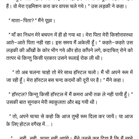
हैं।
वो
मेरा
एडमिशन
करा
कर
वापस
चले
गये।
’’
उस
लड़की
ने
कहा।
’’
माता
–
पिता
? ’’
मैंने
पूछा।
’’
माँ
का
निधन
मेरे
बचपन
में
ही
हो
गया
था।
मेरा
पिता
मेरी
किशोरावस्था
आते
–
आते
पिता
नही
रहा।
इस
समय
मैं
अकेली
हूँ।
’’
कहते
–
कहते
उस
लड़की
की
आँखों
के
कोर
भीग
गये
और
होठ
काँपने
लगे
,
कदाचित्
रोने
को
तत्पर
थे
किन्तु
किसी
प्रकार
उसने
रूलाई
रोक
ली
थी।
’’
तो
अब
चलना
चाहो
तो
मेरे
साथ
हाॅस्टल
चलो।
मैं
भी
अपने
रूम
में
जा
रही
हूँ।
मेरा
हाॅस्टल
बस
चन्द
कदमों
की
दूरी
पर
है।
’’
मैंने
कहा।
’’
हाॅस्टल
?
किन्तु
किसी
हाॅस्टल
में
मैं
कमरा
अभी
तक
ले
नही
पायी
हूँ।
’’
उसकी
बात
सुनकर
मेरी
व्याकुलता
और
बढ़
गयी
थी।
’’
तो
,
अपने
चाचा
से
कहो
कि
आज
तुम्हें
रूम
दिला
कर
जायें।
या
आज
के
लिए
होटल
वगैरह
में
….
।
’’ …..
नही
…
नही
…
चाचा
नही
आएंगे।
मैंने
उनसे
कह
दिया
है
कि
मैं
रहने