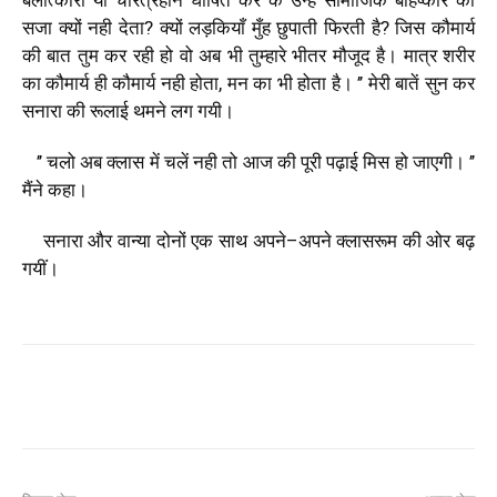
सजा
क्यों
नही
देता
?
क्यों
लड़कियाँ
मुँह
छुपाती
फिरती
है
?
जिस
कौमार्य
की
बात
तुम
कर
रही
हो
वो
अब
भी
तुम्हारे
भीतर
मौजूद
है।
मात्र
शरीर
का
कौमार्य
ही
कौमार्य
नही
होता
,
मन
का
भी
होता
है।
’’
मेरी
बातें
सुन
कर
सनारा
की
रूलाई
थमने
लग
गयी।
’’
चलो
अब
क्लास
में
चलें
नही
तो
आज
की
पूरी
पढ़ाई
मिस
हो
जाएगी।
’’
मैंने
कहा।
सनारा
और
वान्या
दोनों
एक
साथ
अपने
–
अपने
क्लासरूम
की
ओर
बढ़
गयीं।