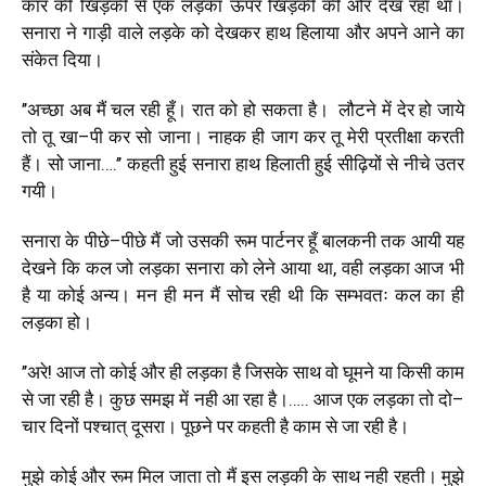
कार
की
खिड़की
से
एक
लड़का
ऊपर
खिड़की
की
ओर
देख
रहा
था।
सनारा
ने
गाड़ी
वाले
लड़के
को
देखकर
हाथ
हिलाया
और
अपने
आने
का
संकेत
दिया।
’’
अच्छा
अब
मैं
चल
रही
हूँ।
रात
को
हो
सकता
है।
लौटने
में
देर
हो
जाये
तो
तू
खा
–
पी
कर
सो
जाना।
नाहक
ही
जाग
कर
तू
मेरी
प्रतीक्षा
करती
हैं।
सो
जाना
….’’
कहती
हुई
सनारा
हाथ
हिलाती
हुई
सीढ़ियों
से
नीचे
उतर
गयी।
सनारा
के
पीछे
–
पीछे
मैं
जो
उसकी
रूम
पार्टनर
हूँ
बालकनी
तक
आयी
यह
देखने
कि
कल
जो
लड़का
सनारा
को
लेने
आया
था
,
वही
लड़का
आज
भी
है
या
कोई
अन्य।
मन
ही
मन
मैं
सोच
रही
थी
कि
सम्भवतः
कल
का
ही
लड़का
हो।
’’
अरे
!
आज
तो
कोई
और
ही
लड़का
है
जिसके
साथ
वो
घूमने
या
किसी
काम
से
जा
रही
है।
कुछ
समझ
में
नही
आ
रहा
है।
…..
आज
एक
लड़का
तो
दो
–
चार
दिनों
पश्चात्
दूसरा।
पूछने
पर
कहती
है
काम
से
जा
रही
है।
मुझे
कोई
और
रूम
मिल
जाता
तो
मैं
इस
लड़की
के
साथ
नही
रहती।
मुझे