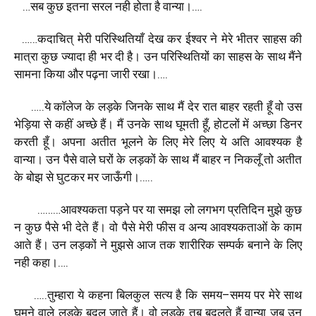
…
सब
कुछ
इतना
सरल
नही
होता
है
वान्या।
….
……
कदाचित्
मेरी
परिस्थितियाँ
देख
कर
ईश्वर
ने
मेरे
भीतर
साहस
की
मात्रा
कुछ
ज्यादा
ही
भर
दी
है।
उन
परिस्थितियों
का
साहस
के
साथ
मैंने
सामना
किया
और
पढ़ना
जारी
रखा।
….
…..
ये
काॅलेज
के
लड़के
जिनके
साथ
मैं
देर
रात
बाहर
रहती
हूँ
वो
उस
भेड़िया
से
कहीं
अच्छे
हैं।
मैं
उनके
साथ
घूमती
हूँ
,
होटलों
में
अच्छा
डिनर
करती
हूँ।
अपना
अतीत
भूलने
के
लिए
मेरे
लिए
ये
अति
आवश्यक
है
वान्या।
उन
पैसे
वाले
घरों
के
लड़कों
के
साथ
मैं
बाहर
न
निकलूँ
तो
अतीत
के
बोझ
से
घुटकर
मर
जाऊँगी।
…..
………
आवश्यकता
पड़ने
पर
या
समझ
लो
लगभग
प्रतिदिन
मुझे
कुछ
न
कुछ
पैसे
भी
देते
हैं।
वो
पैसे
मेरी
फीस
व
अन्य
आवश्यकताओं
के
काम
आते
हैं।
उन
लड़कों
ने
मुझसे
आज
तक
शारीरिक
सम्पर्क
बनाने
के
लिए
नही
कहा।
….
…..
तुम्हारा
ये
कहना
बिलकुल
सत्य
है
कि
समय
–
समय
पर
मेरे
साथ
घूमने
वाले
लड़के
बदल
जाते
हैं।
वो
लड़के
तब
बदलते
हैं
वान्या
जब
उन