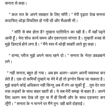
सनारा
से
कहा।
’’
कल
रात
के
अपने
व्यवहार
के
लिए
साॅरी।
’’
मेरी
दृढ़ता
देख
सनारा
कदाचित्
थोड़ा
विचलित
हो
गयी
थी
और
रूँआसी
भी।
’’
साॅरी
से
क्या
होता
है
?
तुम्हारा
प्रतिदिन
का
यही
है।
मैं
यहाँ
पढ़ने
आयी
हूँ।
मेरा
शोध
कार्य
समय
और
एकाग्रता
मांगता
है।
तुम्हारी
वजह
से
मुझे
डिस्टर्ब
होने
लगा
है।
’’
मैंने
स्वर
में
थोड़ी
सख्ती
लाते
हुए
कहा।
’’
वान्या
,
प्लीज
मुझे
अपने
साथ
रहने
दो।
’’
सनारा
के
नेत्र
डबडबाने
लगे।
’’
नही
सनारा
,
बहुत
हो
गया।
अब
हम
अलग
–
अलग
अपनी
व्यवस्था
कर
लेते
हैं।
एक
दो
कमियाँ
तुम्हारे
या
मेरे
में
हों
तो
इग्नोर
किया
जा
सकता
है।
मुझे
कहने
कोई
अधिकार
नही
किन्तु
अब
मैं
तंग
आ
चुकी
हूँ
…..
तुम
देर
रात
तक
लड़कों
के
साथ
बाहर
रहती
हो।
ये
सब
मेरी
समझ
से
बाहर
है।
अपने
लिए
अलग
रूम
देख
लो
तुम
या
मैं
ही
किसी
और
के
साथ
एडजस्ट
कर
लूँगी।
’’
सनारा
के
न
मानने
पर
मैंने
पुनः
वही
बातें
दोहराई।