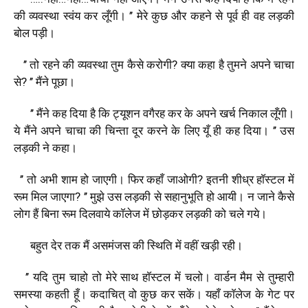
की
व्यवस्था
स्वंय
कर
लूँगी।
’’
मेरे
कुछ
और
कहने
से
पूर्व
ही
वह
लड़की
बोल
पड़ी।
’’
तो
रहने
की
व्यवस्था
तुम
कैसे
करोगी
?
क्या
कहा
है
तुमने
अपने
चाचा
से
? ’’
मैंने
पूछा।
’’
मैंने
कह
दिया
है
कि
ट्यूशन
वगैरह
कर
के
अपने
खर्च
निकाल
लूँगी।
ये
मैंने
अपने
चाचा
की
चिन्ता
दूर
करने
के
लिए
यूँ
ही
कह
दिया।
’’
उस
लड़की
ने
कहा।
’’
तो
अभी
शाम
हो
जाएगी।
फिर
कहाँ
जाओगी
?
इतनी
शीध्र
हाॅस्टल
में
रूम
मिल
जाएगा
? ’’
मुझे
उस
लड़की
से
सहानुभूति
हो
आयी।
न
जाने
कैसे
लोग
हैं
बिना
रूम
दिलवाये
काॅलेज
में
छोड़कर
लड़की
को
चले
गये।
बहुत
देर
तक
मैं
असमंजस
की
स्थिति
में
वहीं
खड़ी
रही।
’’
यदि
तुम
चाहो
तो
मेरे
साथ
हाॅस्टल
में
चलो।
वार्डन
मैम
से
तुम्हारी
समस्या
कहती
हूँ।
कदाचित्
वो
कुछ
कर
सकें।
यहाँ
काॅलेज
के
गेट
पर