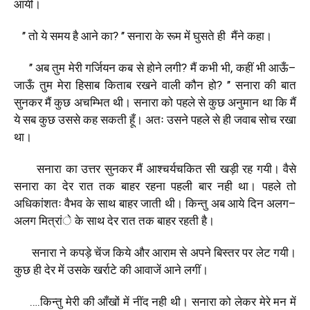
आयी।
’’
तो
ये
समय
है
आने
का
? ’’
सनारा
के
रूम
में
घुसते
ही
मैंने
कहा।
’’
अब
तुम
मेरी
गर्जियन
कब
से
होने
लगी
?
मैं
कभी
भी
,
कहीं
भी
आऊँ
–
जाऊँ
तुम
मेरा
हिसाब
किताब
रखने
वाली
कौन
हो
? ’’
सनारा
की
बात
सुनकर
मैं
कुछ
अचम्भित
थी।
सनारा
को
पहले
से
कुछ
अनुमान
था
कि
मैं
ये
सब
कुछ
उससे
कह
सकती
हूँ।
अतः
उसने
पहले
से
ही
जवाब
सोच
रखा
था।
सनारा
का
उत्तर
सुनकर
मैं
आश्चर्यचकित
सी
खड़ी
रह
गयी।
वैसे
सनारा
का
देर
रात
तक
बाहर
रहना
पहली
बार
नही
था।
पहले
तो
अधिकांशतः
वैभव
के
साथ
बाहर
जाती
थी।
किन्तु
अब
आये
दिन
अलग
–
अलग
मित्रांे
के
साथ
देर
रात
तक
बाहर
रहती
है।
सनारा
ने
कपड़े
चेंज
किये
और
आराम
से
अपने
बिस्तर
पर
लेट
गयी।
कुछ
ही
देर
में
उसके
खर्राटे
की
आवाजें
आने
लगीं।
….
किन्तु
मेरी
की
आँखों
में
नींद
नही
थी।
सनारा
को
लेकर
मेरे
मन
में