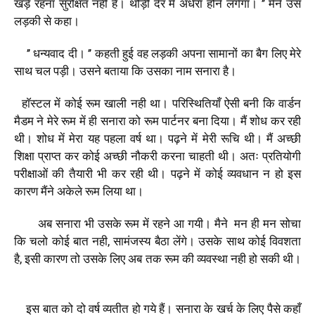
खड़े
रहना
सुरक्षित
नही
है।
थोड़ी
देर
में
अँधेरा
होने
लगेगा।
’’
मैंने
उस
लड़की
से
कहा।
’’
धन्यवाद
दी।
’’
कहती
हुई
वह
लड़की
अपना
सामानों
का
बैग
लिए
मेरे
साथ
चल
पड़ी।
उसने
बताया
कि
उसका
नाम
सनारा
है।
हाॅस्टल
में
कोई
रूम
खाली
नही
था।
परिस्थितियाँ
ऐसी
बनी
कि
वार्डन
मैडम
ने
मेरे
रूम
में
ही
सनारा
को
रूम
पार्टनर
बना
दिया।
मैं
शोध
कर
रही
थी।
शोध
में
मेरा
यह
पहला
वर्ष
था।
पढ़ने
में
मेरी
रूचि
थी।
मैं
अच्छी
शिक्षा
प्राप्त
कर
कोई
अच्छी
नौकरी
करना
चाहती
थी।
अतः
प्रतियोगी
परीक्षाओं
की
तैयारी
भी
कर
रही
थी।
पढ़ने
में
कोई
व्यवधान
न
हो
इस
कारण
मैंने
अकेले
रूम
लिया
था।
अब
सनारा
भी
उसके
रूम
में
रहने
आ
गयी।
मैने
मन
ही
मन
सोचा
कि
चलो
कोई
बात
नही
,
सामंजस्य
बैठा
लेंगे।
उसके
साथ
कोई
विवशता
है
,
इसी
कारण
तो
उसके
लिए
अब
तक
रूम
की
व्यवस्था
नही
हो
सकी
थी।
इस
बात
को
दो
वर्ष
व्यतीत
हो
गये
हैं।
सनारा
के
खर्च
के
लिए
पैसे
कहाँ