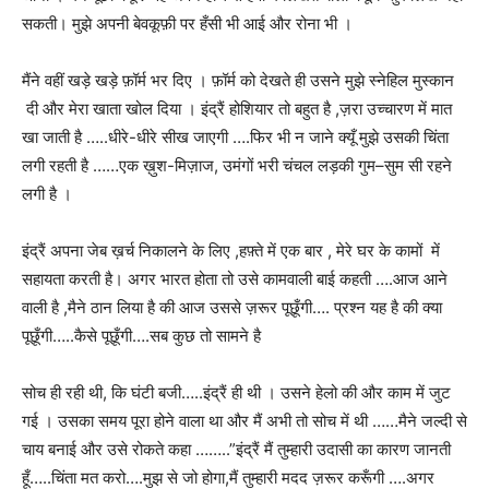
सकती। मुझे अपनी बेवकूफ़ी पर हँसी भी आई और रोना भी ।
मैंने वहीं खड़े खड़े फ़ॉर्म भर दिए । फ़ॉर्म को देखते ही उसने मुझे स्नेहिल मुस्कान
दी और मेरा खाता खोल दिया । इंद्रैं होशियार तो बहुत है ,ज़रा उच्चारण में मात
खा जाती है …..धीरे-धीरे सीख जाएगी ….फिर भी न जाने क्यूँ मुझे उसकी चिंता
लगी रहती है ……एक ख़ुश-मिज़ाज, उमंगों भरी चंचल लड़की गुम–सुम सी रहने
लगी है ।
इंद्रैं अपना जेब ख़र्च निकालने के लिए ,हफ़्ते में एक बार , मेरे घर के कामों में
सहायता करती है। अगर भारत होता तो उसे कामवाली बाई कहती ….आज आने
वाली है ,मैने ठान लिया है की आज उससे ज़रूर पूछूँगी…. प्रश्न यह है की क्या
पूछूँगी…..कैसे पूछूँगी….सब कुछ तो सामने है
सोच ही रही थी, कि घंटी बजी…..इंद्रैं ही थी । उसने हेलो की और काम में जुट
गई । उसका समय पूरा होने वाला था और मैं अभी तो सोच में थी ……मैने जल्दी से
चाय बनाई और उसे रोकते कहा ……..”इंद्रैं मैं तुम्हारी उदासी का कारण जानती
हूँ…..चिंता मत करो….मुझ से जो होगा,मैं तुम्हारी मदद ज़रूर करूँगी ….अगर