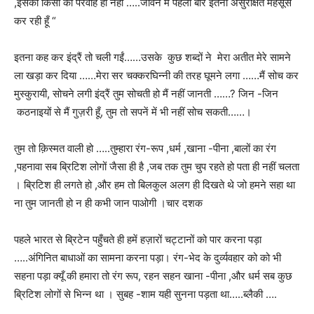
,इसकी किसी को परवाह ही नहीं …..जीवन में पहली बार इतनी असुरक्षित महसूस
कर रही हूँ “
इतना कह कर इंद्रैं तो चली गईं……उसके कुछ शब्दों ने मेरा अतीत मेरे सामने
ला खड़ा कर दिया ……मेरा सर चक्करघिन्नी की तरह घूमने लगा ……मैं सोच कर
मुस्कुरायी, सोचने लगी इंद्रैं तुम सोचती हो मैं नहीं जानती ……? जिन -जिन
कठनाइयों से मैं गुज़री हूँ, तुम तो सपनें में भी नहीं सोच सकती……।
तुम तो क़िस्मत वाली हो …..तुम्हारा रंग-रूप ,धर्म ,खाना -पीना ,बालों का रंग
,पहनावा सब ब्रिटिश लोगों जैसा ही है ,जब तक तुम चुप रहते हो पता ही नहीं चलता
। ब्रिटिश ही लगते हो ,और हम तो बिलकुल अलग ही दिखते थे जो हमने सहा था
ना तुम जानती हो न ही कभी जान पाओगी ।चार दशक
पहले भारत से ब्रिटेन पहुँचते ही हमें हज़ारों चट्टानों को पार करना पड़ा
…..अंगिनित बाधाओं का सामना करना पड़ा। रंग-भेद के दुर्व्यवहार को को भी
सहना पड़ा क्यूँ की हमारा तो रंग रूप, रहन सहन खाना -पीना ,और धर्म सब कुछ
ब्रिटिश लोगों से भिन्न था । सुबह -शाम यही सुनना पड़ता था…..ब्लैकी ….