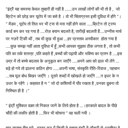
“इंद्रैं यह समस्या केवल तुम्हारी ही नहीं है ……उन लाखों लोगों की भी तो है , जो
ब्रिटेन को छोड़ कर यूरोप में जा बसे है । वो भी चिंताग्रस्त इसी दुविधा में होंगे “।
“ मैडम , यूरोप तो तिल भर भी टस से मस नहीं होने वाला …..ब्रिटेन तो ट्रम्प
कार्ड बन कर रह गया है ….रोज़ बयान बदलते है, तारीख़ें बदलती हैं….उन्नीस मार्च
पर नज़रें टिकी थीं , तब भी कुछ भी हुआ …हर प्रस्ताव अस्वीकार होता गया है
….कुछ समझ नहीं आता दुविधा में हूँ ,कभी आपका सुझाव ठीक लगता है , तो कभी
पति का तर्क शास्त्र ,पति कहते हैं ,बच्चों की पढ़ायी और भविष्य का प्रश्न है ….इस
उम्र में तो बच्चे बदलाव के अनुकूल बन जाएँगे ….अपने आप को ढाल भी लेंगे …
बड़े हो गये तो ढालना कठिन होगा …..अपनी भाषा, संस्कृति रीति-रिवाज , पहचान
…सब मूल बोध बिखर जाएँगे । दूसरे शब्दों में खोखले हो जाएँगे ….न इधर के न
उधर के रहेंगे । कहावत है न “ जो दो कश्तियों में पाँव रखता है ,उनका डूबना तो
निश्चित ही है ।”
“ इंद्रैं मुश्किल वक़्त तो निकल जानें के लिये होता है …।हरकाले बादल के पीछे
चाँदी की लकीर होती है ….फिर भी सोचना “ वह चली गयी ।
चार सप्ताह बीत गये…स्टाफ़ रूम में किसी ने बताया इंद्रैं नें नौकरी से अस्तीफ़ा दे