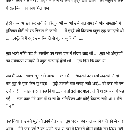
वर्क में काम मिल गया …बहु भाषी होने के कारण इंद्रैं और आस्था को स्कूल में कक्षा
में सहायिका का काम मिल गया ।
इंद्रैं काम अच्छा कर लेती है ,किंतु कभी -कभी उसे बात समझने और समझाने में
मुश्किल होती तो वह निराश हो जाती ……में इंद्रैं की विडंबना बहुत ख़ूब समझती थी
…….क्यूँ की मैं ख़ुद उस स्थिति से गुज़र चुकी थी ……
मुझे भली भाँति याद है ,चालीस वर्ष पहले जब में लंदन आई थी …..मुझे भी अंग्रेज़ों
का उच्चारण समझने में बहुत कठनाई होती थी ….एक दिन कि बात थी
जब मैं अपना खाता खुलवाने डाक – घर गईं…..खिड़की पर खड़ी लड़की ने दो
बार मुझ से पूछा कैन यू राइट । मुझे उसकी बात समझ नहीं आई… दो दफ़ा तो मैने
उसे सारी। माफ़ करना कह दिया ….जब तीसरी बार पूछा , तो मैं असमंजस में पड़
गईं……उस वक़्त मेरे पास हाँ या ना के अतिरिक्त और कोई विकल्प नहीं था । मैने
“ ना”
कह दिया । उसने मुझे दो फ़ॉर्म देते कहा ,तुम घर जाओ कल अपने पति को ले कर
आना । मैने पूछा क्यूँ ? वह अपने हाथ से हवा में लिखते बोली क्यूँकि तुम लिख नहीं