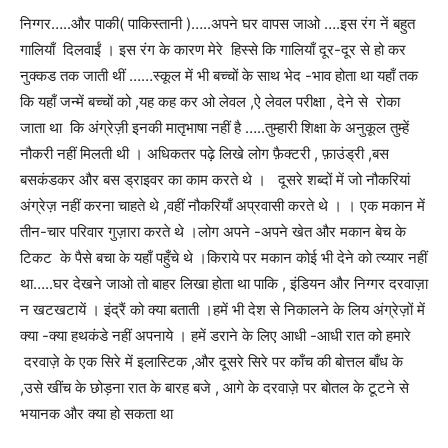
निग्गर…..और पाकी( पाकिस्तानी )…..अपने घर वापस जाओ ….इस रंग नें बहुत
गालियाँ दिलवाईं । इस रंग के कारण मेरे हिस्से कि गालियाँ दूर-दूर से हो कर
नुक्कड तक जाती थीं ……स्कूल में भी बच्चों के साथ भेद -भाव होता था यहाँ तक
कि यहाँ जन्में बच्चों को ,यह कह कर ओ लेवल ,ऐ लेवल परीक्षा , देने से रोका
जाता था कि अंग्रेज़ी इनकी मातृभाषा नहीं है …..तुम्हारी शिक्षा के अनुकूल तुम्हें
नौकरी नहीं मिलती थी । अधिकतर पढ़े लिखे लोग फ़ैक्टरी , फ़ाउंड्री ,बस
बसकंडकर और बस ड्राइवर का काम करते थे । दूसरे शब्दों में जो नौकरियां
अंग्रेज़ नहीं करना चाहते थे ,वहीं नौकरियाँ अप्रवासी करते थे । । एक मकान में
तीन-चार परिवार गुज़ारा करते थे ।लोग अपने -अपने खेत और मकान बेच के
टिकट के पैसे बचा के यहाँ पहुँचे थे ।किराये पर मकान कोई भी देने को त्य्यार नहीं
था…..घर देखने जाओ तो बाहर लिखा होता था पाकि , इंडियन और निग्गर दरवाज़ा
न खटखटायें । इंद्रैं को क्या बताती ।हमें भी देश से निकालने के लिय अंग्रेज़ों में
क्या -क्या हथकंडे नहीं अपनाये । हमें डराने के लिए आधी -आधी रात को हमारे
दरवाज़े के एक सिरे में इलास्टिक ,और दूसरे सिरे पर काँच की बोत्तल बाँध के
,उसे खींच के छोड़ना रात के बारह बजे , आगे के दरवाज़े पर बोतल के टूटने से
भयानक और क्या हो सकता था