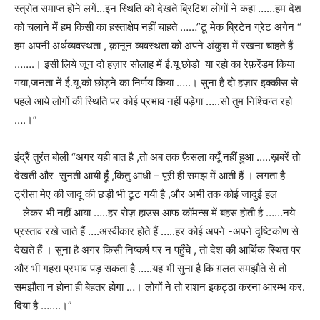
स्त्रोत समाप्त होने लगें…इन स्थिति को देखते ब्रिटिश लोगों ने कहा ……हम देश
को चलाने में हम किसी का हस्ताक्षेप नहीं चाहते ……”टू मेक ब्रिटेन ग्रेट अगेन “
हम अपनी अर्थव्यवस्थता , क़ानून व्यवस्थता को अपने अंकुश में रखना चाहते हैं
…….। इसी लिये जून दो हज़ार सोलाह में ई.यू छोड़ो या रहो का रेफ़रेंडम किया
गया,जनता नें ई.यू को छोड़ने का निर्णय किया …..। सुना है दो हज़ार इक्कीस से
पहले आये लोगों की स्थिति पर कोई प्रभाव नहीं पड़ेगा …..सो तुम निश्चिन्त रहो
….।”
इंद्रैं तुरंत बोली “अगर यही बात है ,तो अब तक फ़ैसला क्यूँ नहीं हुआ …..ख़बरें तो
देखती और सुनती आयी हूँ ,किंतु आधी – पूरी ही समझ में आती हैं । लगता है
ट्रीसा मेए की जादू की छड़ी भी टूट गयी है ,और अभी तक कोई जादुई हल
लेकर भी नहीं आया …..हर रोज़ हाउस आफ कॉमन्स में बहस होती है ……नये
प्रस्ताव रखे जाते हैं ….अस्वीकार होते हैं …..हर कोई अपने -अपने दृष्टिकोण से
देखते हैं । सुना है अगर किसी निष्कर्ष पर न पहुँचे , तो देश की आर्थिक स्थित पर
और भी गहरा प्रभाव पड़ सकता है …..यह भी सुना है कि ग़लत समझौते से तो
समझौता न होना ही बेहतर होगा …। लोगों ने तो राशन इकट्ठा करना आरम्भ कर.
दिया है …….।”