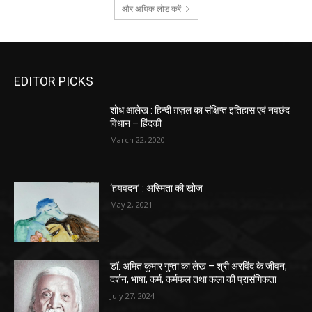
और अधिक लोड करें
EDITOR PICKS
शोध आलेख : हिन्दी ग़ज़ल का संक्षिप्त इतिहास एवं नवछंद
विधान – हिंदकी
March 22, 2020
‘हयवदन’ : अस्मिता की खोज
May 2, 2021
डॉ. अमित कुमार गुप्ता का लेख – श्री अरविंद के जीवन,
दर्शन, भाषा, कर्म, कर्मफल तथा कला की प्रासंगिकता
July 27, 2024