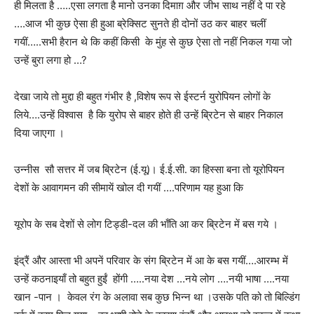
ही मिलता है …..एसा लगता है मानो उनका दिमाग़ और जीभ साथ नहीं दे पा रहे
….आज भी कुछ ऐसा ही हुआ ब्रेक्सिट सुनते ही दोनों उठ कर बाहर चलीं
गयीं…..सभी हैरान थे कि कहीं किसी के मुंह से कुछ ऐसा तो नहीं निकल गया जो
उन्हें बुरा लगा हो …?
देखा जाये तो मुद्दा ही बहुत गंभीर है ,विशेष रूप से ईस्टर्न युरोपियन लोगों के
लिये….उन्हें विश्वास है कि युरोप से बाहर होते ही उन्हें ब्रिटेन से बाहर निकाल
दिया जाएगा ।
उन्नीस सौ सत्तर में जब ब्रिटेन (ई.यू)। ई.ई.सी. का हिस्सा बना तो यूरोपियन
देशों के आवागमन की सीमायें खोल दी गयीं ….परिणाम यह हुआ कि
यूरोप के सब देशों से लोग टिड्डी-दल की भाँति आ कर ब्रिटेन में बस गये ।
इंद्रैं और आस्ता भी अपनें परिवार के संग ब्रिटेन में आ के बस गयीं….आरम्भ में
उन्हें कठनाइयाँ तो बहुत हुईं होंगी …..नया देश …नये लोग ….नयी भाषा ….नया
खान -पान । केवल रंग के अलावा सब कुछ भिन्न था ।उसके पति को तो बिल्डिंग