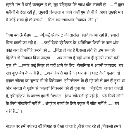
तुम्हारे मन में कोई उलझन है तो, तुम बेझिझक मेरे साथ बाँट सकती हो ……मैं कुछ
महीनों से देख रही हूँ , तुम्हारी चंचलता न जाने कहाँ गुम हो घी है ,अगर तुम्हारे मन
में कोई शंका हो तो बताओ ….मिल कर समाधान निकाल लेंगे।”
“क्या बताऊँ मैडम ……ज्यूँ ज्यूँ ब्रेक्सिट की तारीख़ नज़दीक आ रही है , हमारी
चिंता बढ़ती जा रही है ……जहाँ देखो ब्रेक्सिट के अतिरिक्त किसी के पास और
कोई बात ही नहीं है करने को ……चिंता तो यह है फ़ैसला होते ही ,हम सब को
ब्रिटेन से निकाल दिया जाएगा …..अब लगता है यहाँ आना ही हमारी सबसे बड़ी
भूल थी ….हमारे कई मित्र तो यहाँ आने के लिए रोमानिया में अपनी जायदाद, घर
सब कुछ बेच के आयें हैं ……अब स्थिति यह है “न घर के न घाट के “ मूलत: दो
हज़ार सोलह का चुनाव भी तो विशेषकर इमिग्रेशन के ही मुद्दे को ले कर ही हुआ था
और जनता ने यूरोप से “बाहर” निकलने को ही चुना था । ब्रिटिश जनता कहती
है, इमिग्रेंट्स के कारण हमारी नैशनल -हेल्थ खोखली हो रही हैं….पढ़े लिखे लोगों
के लिये नौकरियाँ नहीं हैं… अंग्रेज़ बच्चों के लिये स्कूल में सीट नहीं है ……घर
नहीं हैं…”।
सड़क पर हमें नफ़रत की निगाह से देखा जाता है ,जैसे कह रहे हों ,निकलो हमारे