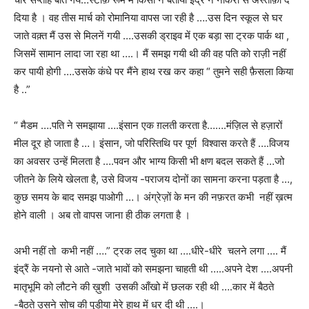
दिया है । वह तीस मार्च को रोमानिया वापस जा रही है ….उस दिन स्कूल से घर
जाते वक़्त मैं उस से मिलनें गयी ….उसकी ड्राइव में एक बड़ा सा ट्रक पार्क था ,
जिसमें सामान लादा जा रहा था ….। मैं समझ गयी थी की वह पति को राज़ी नहीं
कर पायी होगी ….उसके कंधे पर मैंने हाथ रख कर कहा “ तुमने सही फ़ैसला किया
है ..”
“ मैडम ….पति ने समझाया ….इंसान एक ग़लती करता है…….मंज़िल से हज़ारों
मील दूर हो जाता है …। इंसान, जो परिस्तिथि पर पूर्ण विश्वास करते हैं ….विजय
का अवसर उन्हें मिलता है ….पवन और भाग्य किसी भी क्षण बदल सकते हैं …जो
जीतने के लिये खेलता है, उसे विजय -पराजय दोनों का सामना करना पड़ता है …,
कुछ समय के बाद समझ पाओगी …। अंग्रेज़ों के मन की नफ़रत कभी नहीं ख़त्म
होने वाली । अब तो वापस जाना ही ठीक लगता है ।
अभी नहीं तो कभी नहीं ….” ट्रक लद चुका था ….धीरे-धीरे चलने लगा …. मैं
इंद्रैं के नयनो से आते -जाते भावों को समझना चाहती थी …..अपने देश ….अपनी
मातृभूमि को लौटने की ख़ुशी उसकी आँखो में छलक रही थी ….कार में बैठते
-बैठते उसने सोच की पुडीया मेरे हाथ में धर दी थी ….।