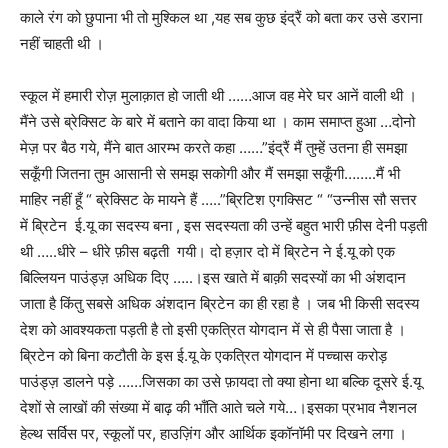
काले रंग को छुपाना भी तो मुश्किल था ,यह सब कुछ इंद्रैं को बता कर उसे डराना
नहीं चाहती थी ।
स्कूल में हमारी रोज़ मुलाक़ात हो जाती थी ……आज वह मेरे घर आनें वाली थी ।
मैंने उसे ब्रेक्सिट के बारे में बताने का वादा किया था । काम समाप्त हुआ …दोनो
मेज़ पर बैठ गये, मैंने बात आरम्भ करते कहा ……”इंद्रैं मैं तुम्हें उतना ही समझा
सकूँगी जितना तुम आसानी से समझ सकोगी और मैं समझा सकूँगी……..मैं भी
माहिर नहीं हूँ “ ब्रेक्सिट के मायने हैं …..”ब्रिटिश एगक्सिट “ “उन्नीस सौ सत्तर
में ब्रिटेन ई.यू का सदस्य बना , इस सदस्यता की उन्हें बहुत भारी फ़ीस देनी पड़ती
थी …..धीरे – धीरे फ़ीस बढ़ती गयी। दो हज़ार दो में ब्रिटेन ने ई.यू को एक
बिल्लियन पाउंड्ज़ अधिक दिए …..।इस खाते में बाक़ी सदस्यों का भी अंशदान
जाता है किंतु सबसे अधिक अंशदान ब्रिटेन का ही रहा है । जब भी किसी सदस्य
देश को आवश्यकता पड़ती है तो इसी एकत्रित योगदान में से ही पैसा जाता है ।
ब्रिटेन को बिना कटौती के इस ई.यू के एकत्रित योगदान में पच्चास करोड़
पाउंड्ज़ डालने पड़े ……जिसका का उसे फ़ायदा तो क्या होना था बल्कि दूसरे ई.यू
देशों से लाखों की संख्या में बाढ़ की भाँति आते चले गये…।इसका प्रभाव नैशनल
हेल्थ सर्विस पर, स्कूलों पर, हाउज़िंग और आर्थिक इकॉनॉमी पर दिखने लगा ।