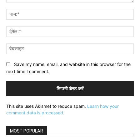
टिप्पणी:
नाम
ईमे
वेब
Save my name, email, and website in this browser for the
next time I comment.
This site uses Akismet to reduce spam.
Learn how your
comment data is processed.
MOST POPULAR