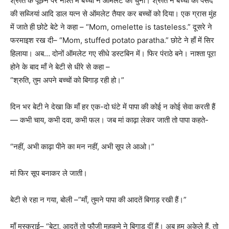
श्रुति के पूछने पर नाश्ते में बच्चों ने ऑमलेट को चुना। श्रुति ने बच्चों की पसंद
की सब्जियां आदि डाल यत्न से ऑमलेट तैयार कर बच्चों को दिया। एक ग्रास मुंह
में जाते ही छोटे बेटे ने कहा – “Mom, omelette is tasteless.” दूसरे ने
फरमाइश रख दी– “Mom, stuffed potato paratha.” छोटे ने हाँ में सिर
हिलाया। अब… दोनों ऑमलेट गए सीधे डस्टबिन में। फिर पंराठे बने। नाश्ता पूरा
होने के बाद माँ ने बेटी से धीरे से कहा –
“श्रुति, तुम अपने बच्चों को बिगाड़ रही हो।”
दिन भर बेटी ने देखा कि माँ हर एक-दो घंटे में पापा की कोई न कोई सेवा करती हैं
— कभी चाय, कभी दवा, कभी फल। जब मां काढ़ा लेकर जाती तो पापा कहते-
“नहीं, अभी काढ़ा पीने का मन नहीं, अभी सूप ले आओ।”
मां फिर सूप बनाकर ले जाती।
बेटी से रहा न गया, बोली –”माँ, तुमने पापा की आदतें बिगाड़ रखी हैं।”
माँ मुस्कुराई– “बेटा, आदतें तो फौजी महकमे ने बिगाड़ दीं हैं। अब हम अकेले हैं, तो