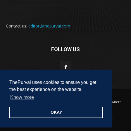
Contact us:
editor@thepurvai.com
FOLLOW US
ThePurvai uses cookies to ensure you get
the best experience on the website.
Copyright 2018-2023 THE PURVAI | All Rights Reserved · And Our
Know more
Sitemap · All Logos & Trademark Belongs To Their Respective Owners·
Designed & Developed by
ALL DIGI SEO
OKAY
पुरवाई
अपनी बात
कविता
कहानी
साहित्यिक हलचल
लेख
लघुकथा
पुस्तक
फ़िल्म समीक्षा
पुरवाई परिवार