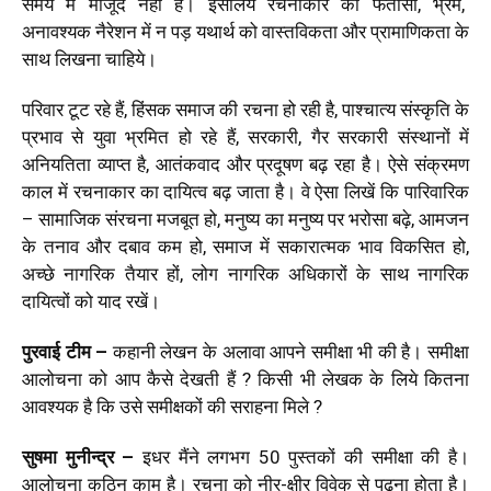
समय में मौजूद नहीं हैं। इसलिये रचनाकार को फंतासी, भ्रम,
अनावश्‍यक नैरेशन में न पड़ यथार्थ को वास्‍तविकता और प्रामाणिकता के
साथ लिखना चाहिये।
परिवार टूट रहे हैं, हिंसक समाज की रचना हो रही है, पाश्‍चात्‍य संस्‍कृति के
प्रभाव से युवा भ्रमित हो रहे हैं, सरकारी, गैर सरकारी संस्‍थानों में
अनियतिता व्‍याप्‍त है, आतंकवाद और प्रदूषण बढ़ रहा है। ऐसे संक्रमण
काल में रचनाकार का दायित्‍व बढ़ जाता है। वे ऐसा लिखें कि पारिवारिक
– सामाजिक संरचना मजबूत हो, मनुष्‍य का मनुष्‍य पर भरोसा बढ़े, आमजन
के तनाव और दबाव कम हो, समाज में सकारात्मक भाव विकसित हो,
अच्‍छे नागरिक तैयार हों, लोग नागरिक अधिकारों के साथ नागरिक
दायित्‍वों को याद रखें।
पुरवाई टीम –
कहानी लेखन के अलावा आपने समीक्षा भी की है। समीक्षा
आलोचना को आप कैसे देखती हैं ? किसी भी लेखक के लिये कितना
आवश्‍यक है कि उसे समीक्षकों की सराहना मिले ?
सुषमा मुनीन्‍द्र
–
इधर मैंने लगभग 50 पुस्‍तकों की समीक्षा की है।
आलोचना कठिन काम है। रचना को नीर-क्षीर विवेक से पढ़ना होता है।