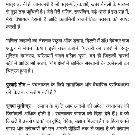
मात्र उतनी ही जानकारी है जो पत्र-पत्रिकाओं, खबर चैनलों के माध्‍यम
से मुझ तक पहुँचती है। वैसे मेरी गणित, सरपंचिन, बड़े धोखे हैं इस राह में,
मेरो विधायक हेरानो है आदि कहानियॉं राजनीतिक स्‍वरूप को स्‍पष्‍ट
करती हैं।
‘गणित’ कहानी का नेशनल स्‍कूल ऑंफ ड्रामा, दिल्‍ली में डॉं0 देवेन्‍द्र राज
अंकुर ने मंचन किया। इसी तरह कहानी ‘पत्‍थरों का शहर’ में हिन्‍दू-
मुस्लिम वैमनस्‍य, ‘परिणय’में सवर्ण-दलित घृणा, ‘दर्द ही जिसकी दास्‍तां
रही’ में आदिवासी संघर्ष, ‘योग क्षेम’ में धार्मिक संस्‍थानों के ढकोसलों का
चित्रण हुआ है।
पुरवाई टीम –
रचनाकार के लिये सामाजिक और वैचारिक प्रतिबध्दता
को कितना जरूरी मानती हैं ?
सुषमा मुनीन्‍द्र –
समाज के प्रति आम आदमी की अपेक्षा रचनाकार की
जिम्‍मेदारी अधिक होती है। रचनाकार समाज को दिशा देते हैं। वे जो
लिखते हैं उससे पाठकों को दृष्टि, विवेक, संज्ञान मिलता है। साहित्‍य अपने
समय और सरोकारों को उन अगली पीढि़यों तक ले जाता है जो वर्तमान