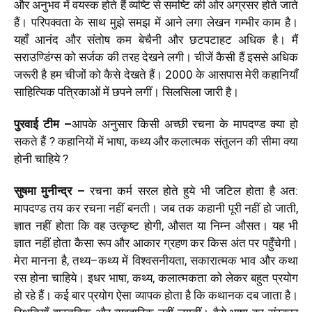
और अनुभव में वयस्‍क होते हैं व्‍यष्टि से समष्टि की ओर अग्रसर होते जाते
हैं। परिपक्‍वता के साथ मुझे समझ में आने लगा लेखन गम्‍भीर काम है।
यहॉं आनंद और संतोष कम बेचैनी और छटपटाहट अधिक है। मैं
सराउण्डिंग्‍स को सर्जक की तरह देखने लगी। चीजें कैसी हैं इससे अधिक
जरूरी है हम चीजों को कैसे देखते हैं। 2000 के आसपास मेरी कहानियॉं
साहित्यिक पत्रिकाओं में छपने लगीं। सिलसिला जारी है।
पुरवाई टीम –
आपके अनुसार किसी अच्‍छी रचना के मापदण्‍ड क्‍या हो
सकते हैं ? कहानियों में भाषा, कथ्‍य और कलात्‍मक संतुलन की सीमा क्‍या
होनी चाहिये ?
सुषमा मुनीन्‍द्र
–
रचना कर्म सरल होते हुये भी जटिल होता है अत:
मापदण्‍ड तय कर रचना नहीं बनती। जब तक कहानी पूरी नहीं हो जाती,
ज्ञात नहीं होता कि वह उत्‍कृष्‍ट होगी, औसत या निम्‍न औसत। यह भी
ज्ञात नहीं होता कैसा रूप और आकार ग्रहण कर किस अंत पर पहुँचेगी।
मेरा मानना है, तथ्‍य–कथ्‍य में विश्‍वसनीयता, सकारात्‍मक भाव और कथा
रस होना चाहिये। इधर भाषा, कथ्‍य, कलात्‍मकता को लेकर बहुत प्रयोग
हो रहे हैं। कई बार प्रयोग ऐसा व्‍यापक होता है कि कथानक दब जाता है।