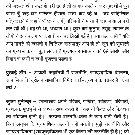
की जरूरत थी। कुछ हो नहीं रहा है तो कागज काले न कर गृहस्‍थी में पूरा
समय दूँ कह कर परिजन हौसला खत्‍म कर रहे थे। जब साहित्यिक
पत्रिकाओं में कहानियॉं छपने लगीं, परिजनों ने माना मैं कागज काले नहीं
कर रही थी। वह जो था, अभ्‍यास था। कुछ बार कुटुम्‍ब, समूह, समाज के
लोगों ने आरोप लगाया कहानी उन पर लिखी गई है। क्‍या कहा जाये ? यदि
आप मानते हो कहानी में चित्रित खलपात्र आप हो तो खुद को सुधारने
का प्रयास करो। मुझे लगता है प्रत्‍येक रचनाकार को ऐसे आरोप और
विवाद से कभी न कभी गुजरना पड़ता है।
पुरवाई टीम –
आपकी कहानियों में राजनीति, साम्‍प्रदायिक वैमनस्‍य,
सामाजिक विఀद्रोह व सामाजिक विभेद का चित्रण न के बराबर है। ऐसा
क्‍यों ?
सुषमा मुनीन्‍द्र
–
रचनाकार अपने परिवार, परिवेश, पर्यावरण, परिपाटी,
प्रचलन, पृष्‍ठभूमि से कथ्‍य ग्रहण करते हैं। कहानी फैक्‍ट और फिक्‍शन
का संयोजन होती है। कल्‍पना वास्‍तविఀकता से खाद-पानी लेती है।
बिना अनुभव के प्रामाणिक कहानी नहीं बनती। मुझे राजनीति और
साम्‍प्रदायिकता (साम्‍प्रदायिकता भी एक किस्‍म की राजनीति ही है।) की