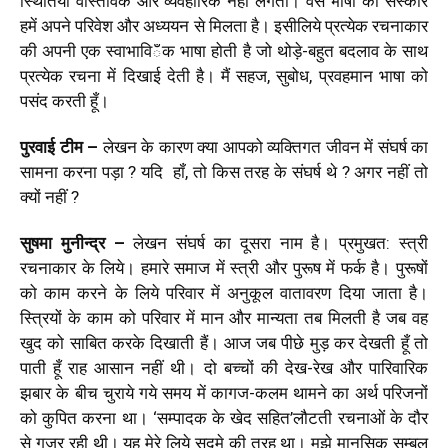
स्थितियॉं वास्‍तविक और व्‍यवहारिक नहीं लगतीं। वैसे भाषा का संस्‍कार
हमें अपने परिवेश और अध्‍ययन से मिलता है। इसीलिये प्रत्‍येक‍ रचनाकार
की अपनी एक स्‍वाभाविఀक भाषा होती है जो थोड़े-बहुत बदलाव के साथ
प्रत्‍येक रचना में दिखाई देती है। मैं सहज, सुबोध, प्रवहमान भाषा को
पसंद करती हूँ।
पुरवाई टीम –
लेखन के कारण क्या आपको व्‍यक्तिगत जीवन में संघर्ष का
सामना करना पड़ा ? यदि हॉं, तो किस तरह के संघर्ष थे ? अगर नहीं तो
क्‍यों नहीं ?
सुषमा मुनीन्‍द्र
–
लेखन संघर्ष का दूसरा नाम है। प्रमुखत: स्‍त्री
रचनाकार के लिये। हमारे समाज में स्‍त्री और पुरूष में फर्क है। पुरूषों
को काम करने के लिये परिवार में अनुकूल वातावरण दिया जाता है।
स्त्रियों के काम को परिवार में मान और मान्‍यता तब मिलती है जब वह
खुद को साबित करके दिखाती हैं। आज जब पीछे मुड़ कर देखती हूँ तो
पाती हूँ राह आसान नहीं थी। दो बच्‍चों की देख-रेख और पारिवारिक
झबार के बीच चुराये गये समय में कागज-कलम थामने का अर्थ परिजनों
को कुपित करना था। ‘सम्‍पादक के खेद सहित’लौटती रचनाओं के दौर
से गुजर रही थी। यह मेरे लिये सदमे की तरह था। मुझे मानसिक सम्‍बल