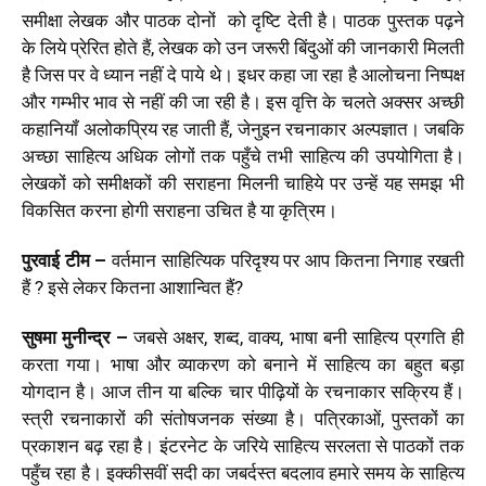
समीक्षा लेखक और पाठक दोनों को दृष्टि देती है। पाठक पुस्‍तक पढ़ने
के लिये प्रेरित होते हैं, लेखक को उन जरूरी बिंदुओं की जानकारी मिलती
है जिस पर वे ध्‍यान नहीं दे पाये थे। इधर कहा जा रहा है आलोचना निष्‍पक्ष
और गम्‍भीर भाव से नहीं की जा रही है। इस वृत्ति के चलते अक्‍सर अच्‍छी
कहानियॉं अलोकप्रिय रह जाती हैं, जेनुइन रचनाकार अल्‍पज्ञात। जबकि
अच्‍छा साहित्‍य अधिक लोगों तक पहुँचे तभी साहित्‍य की उपयोगिता है।
लेखकों को समीक्षकों की सराहना मिलनी चाहिये पर उन्‍हें यह समझ भी
विकसित करना होगी सराहना उचित है या कृत्रिम।
पुरवाई टीम –
वर्तमान साहित्यिक परिदृश्‍य पर आप कितना निगाह रखती
हैं ? इसे लेकर कितना आशान्वित हैं?
सुषमा मुनीन्‍द्र
–
जबसे अक्षर, शब्‍द, वाक्‍य, भाषा बनी साहित्‍य प्र‍गति ही
करता गया। भाषा और व्‍याकरण को बनाने में साहित्‍य का बहुत बड़ा
योगदान है। आज तीन या बल्कि चार पीढ़ियों के रचनाकार सक्रिय हैं।
स्‍त्री रचनाकारों की संतोषजनक संख्‍या है। पत्रिकाओं, पुस्‍तकों का
प्रकाशन बढ़ रहा है। इंटरनेट के जरिये साहित्‍य सरलता से पाठकों तक
पहुँच रहा है। इक्‍कीसवीं सदी का जबर्दस्‍त बदलाव हमारे समय के साहित्‍य