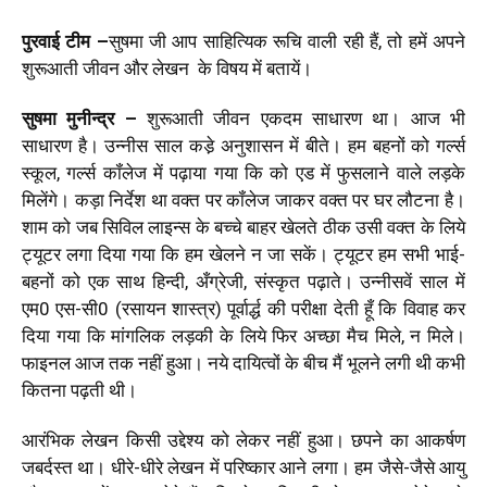
पुरवाई टीम –
सुषमा जी आप साहित्यिक रूचि वाली रही हैं, तो हमें अपने
शुरूआती जीवन और लेखन के विषय में बतायें।
सुषमा मुनीन्‍द्र
–
शुरूआती जीवन एकदम साधारण था। आज भी
साधारण है। उन्‍नीस साल कडे़ अनुशासन में बीते। हम बहनों को गर्ल्‍स
स्‍कूल, गर्ल्‍स कॉंलेज में पढ़ाया गया कि को एड में फुसलाने वाले लड़के
मिलेंगे। कड़ा निर्देश था वक्‍त पर कॉंलेज जाकर वक्‍त पर घर लौटना है।
शाम को जब सिविल लाइन्‍स के बच्‍चे बाहर खेलते ठीक उसी वक्‍त के लिये
ट्यूटर लगा दिया गया कि हम खेलने न जा सकें। ट्यूटर हम सभी भाई-
बहनों को एक साथ हिन्‍दी, अँग्रेजी, संस्‍कृत पढ़ाते। उन्‍नीसवें साल में
एम0 एस-सी0 (रसायन शास्‍त्र) पूर्वार्द्ध की परीक्षा देती हूँ कि विवाह कर
दिया गया कि मांगलिक लड़की के लिये फिर अच्‍छा मैच मिले, न मिले।
फाइनल आज तक नहीं हुआ। नये दायित्‍वों के बीच मैं भूलने लगी थी कभी
कितना पढ़ती थी।
आरंभिक लेखन किसी उद्देश्‍य को लेकर नहीं हुआ। छपने का आकर्षण
जबर्दस्‍त था। धीरे-धीरे लेखन में परिष्‍कार आने लगा। हम जैसे-जैसे आयु