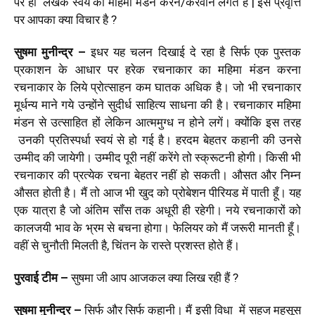
पर ही लेखक स्वयं का महिमा मंडन करने/करवाने लगते हैं | इस प्रवृत्ति
पर आपका क्‍या विचार है ?
सुषमा मुनीन्‍द्र
–
इधर यह चलन दिखाई दे रहा है सिर्फ एक पुस्तक
प्रकाशन के आधार पर हरेक रचनाकार का महिमा मंडन करना
रचनाकार के लिये प्रोत्‍साहन कम घातक अधिक है। जो भी रचनाकार
मूर्धन्‍य माने गये उन्‍होंने सुदीर्ध साहित्‍य साधना की है। रचनाकार महिमा
मंडन से उत्‍साहित हों लेकिन आत्‍ममुग्‍ध न होने लगें। क्योंकि इस तरह
उनकी प्रतिस्‍पर्धा स्‍वयं से हो गई है। हरदम बेहतर कहानी की उनसे
उम्‍मीद की जायेगी। उम्‍मीद पूरी नहीं करेंगे तो स्‍क्रूटनी होगी। किसी भी
रचनाकार की प्रत्‍येक रचना बेहतर नहीं हो सकती। औसत और निम्‍न
औसत होती है। मैं तो आज भी खुद को प्रोबेशन पीरियड में पाती हूँ। यह
एक यात्रा है जो अंतिम सॉंस तक अधूरी ही रहेगी। नये रचनाकारों को
कालजयी भाव के भ्रम से बचना होगा। फेलियर को मैं जरूरी मानती हूँ।
वहीं से चुनौती मिलती है, चिंतन के रास्‍ते प्रशस्‍त होते हैं।
पुरवाई टीम –
सुषमा जी आप आजकल क्‍या लिख रही हैं ?
सुषमा मुनीन्‍द्र
–
सिर्फ और सिर्फ कहानी। मैं इसी विधा में सहज महसूस