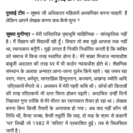
पुरवाई टीम –
सुषमा जी अधिकतर महिलायें अध्यापिका बनना चाहती हैं
लेकिन आपने लेखक बनना कब-कैसे चुना ?
सुषमा मुनीन्‍द्र
–
मेरी पारिवारिक पृष्‍ठभूमि साहित्यिक – सांस्कृतिक नहीं
है। मैं विज्ञान की विद्यार्थी रही हूँ। विचार तो क्‍या मुझे आभास तक नहीं
था, रचनाकार बनूँगी। मुझे लगता है नियति निर्धारित करती है कि व्‍यक्ति
को समाज में किस तरह स्‍थापित होना है। मेरे सख्‍त मिजाज न्‍यायाधीश
बाबूजी अदालत की तरह घर में भी कठोर न्‍यायाधीश होते थे। शैक्षणिक
संस्‍थान के अलावा अन्‍यत्र आना-जाना दुर्लभ किये रहते। यह जरूर रहा
पराग, नंदन, धर्मयुग, साप्‍ताहिक हिन्‍दुस्‍तान, कल्‍याण, अखण्‍ड ज्‍योति आदि
पत्रिकायें मँगाते थे। अध्‍ययन में मेरी गहरी रूचि थी। कोर्स की किताबों
की तरह पत्रिकायें भी दत्‍त चित्‍त होकर पढ़ती। कदाचित उन्‍हीं दिनों
निहायत गुप्‍त तरीके से मेरे भीतर का रचनाकार तैयार हो रहा था। लेखक
बनना बिना किसी तैयारी के अनायास हो गया। अब याद नहीं कौन सी
तिथि थी, कैसा जज्‍बा, कैसी स्‍फूर्ति कि माह, दो माह के श्रम से कहानी
‘घर’ लिखी जो 1982 में ‘सरिता’ में प्रकाशित हुई। तब से सिलसिला
जारी है।