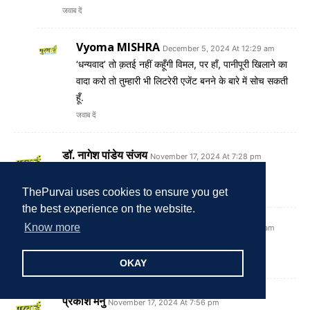
जवाब दें
Vyoma MISHRA
December 5, 2024 At 12:29 am
‘धन्यवाद’ तो क़तई नहीं कहूँगी विमल, पर हाँ, पानीपूरी खिलाने का
वादा करो तो तुम्हारी भी लिटरेरी एजेंट बनने के बारे में सोच सकती
हूँ.
जवाब दें
डॉ. नागेश पांडेय संजय
November 17, 2024 At 7:28 pm
पठनीय प्रस्तुति।
जवाब दें
ThePurvai uses cookies to ensure you get
the best experience on the website.
Vyoma MISHRA
Know more
December 5, 2024 At 12:30 am
सादर धन्यवाद नागेश जी.
जवाब दें
OKAY
प्रकाश मनु
November 17, 2024 At 7:56 pm