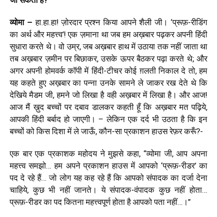
व्योमा –
हा.हा.हा! ज़ोरदार प्रश्न किया आपने शैली जी। ‘प्रूफ़-रीडिंग
का अर्थ और महत्त्व’! एक ज़माना था जब हम अख़बार पढ़कर अपनी हिंदी
सुधारा करते थे। वो उम्र, जब अख़बार हाथ में उठाया तक नहीं जाता था
तब अख़बार ज़मीन पर बिछाकर, उसके ऊपर बैठकर पढ़ा करते थे; और
अगर अपनी होमवर्क कॉपी में हिंदी-टीचर कोई ग़लती निकाल दे तो, हम
यह कहते हुए अख़बार का पन्ना उनके सामने ले जाकर रख देते थे कि
देखिये मैडम जी, हमने जो लिखा है वही अख़बार में लिखा है। और आज!
आज मैं ख़ुद बच्चों पर दबाव डालकर कहती हूँ कि अख़बार मत पढ़िये,
आपकी हिंदी बर्बाद हो जाएगी। – लेकिन एक दर्द भी उठता है कि इन
बच्चों को किस दिशा में ले जाऊँ, कौन-सा प्रकाशन हाउस रेफ़र करूँ?-
एक बार एक प्रकाशक महोदय ने मुझसे कहा, “व्योमा जी, आप अपना
महत्त्व समझो… हम अपने प्रकाशन हाउस में आपको ‘प्रूफ़-रीडर’ का
पद दे रहे हैं… जो लोग यह कह रहे हैं कि आपको संपादक का दर्जा देना
चाहिये, कुछ भी नहीं जानते। ये संपादक-वंपादक कुछ नहीं होता…
प्रूफ़-रीडर का पद कितना महत्त्वपूर्ण होता है आपको पता नहीं…।”