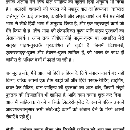
इसके अलावा मैंने फ़्रेंच बाल-साहित्य का बहुतेरा हिंदी अनुवाद भी किया
है। अठारवीं शताब्दी की फ़्रांस की मशहूर बाल-साहित्यकार ‘कॉम्तेस
द’सेग्यूर’ के कई उपन्यास, कहानियों और लघुकथाओं का मैंने फ़्रांसीसी
भाषा से सीधे हिंदी भाषा में अनुवाद किया है; और एक महत्त्वपूर्ण कार्य जो
मैंने किया वो है- फ़्रेंच भाषा की एकेडमिक्स-बुक्स यानि पाठ्य-पुस्तकों का
लेखन-कार्य-। आज तक सीबीएससीई पाठ्य-क्रम पर आधारित मेरी
सत्रह पाठ्य-पुस्तकें प्रकाशित हो चुकी हैं जिनमें डिक्शनरी,
एक्सरसाइज़-बुक्स और टेक्स्ट-बुक्स शामिल हैं; जो भारत के साथ ही
चौबीस से अधिक देशों में पढ़ाई जा रही है।
बावजूद इसके, मैंने आज भी हिंदी साहित्य के लिये संपादन-कार्य बंद नहीं
किया; बल्कि अपनी एक टीम खड़ी की और हिंदी प्रूफ़-रीडिंग, टाइपिंग,
कवर-पेज मेकिंग, बाल-साहित्य की पुस्तकों का आर्ट-वर्क, जिसमें संपूर्ण
पुस्तक की डिज़ाइनिंग भी शामिल है, आदि काम करना शुरू कर दिया।
आज मैं साहित्यकारों को न सिर्फ़ लिटरेरी-एजेंट के रूप में बल्कि उनकी
आवश्यकतानुसार सभी छोटे-बड़े कार्यों को अंजाम देने के लिये अपनी
सेवाएँ दे रही हूँ।
शैली – नवांकुर प्रूफ़-रीडर और लिटरेरी-एजेंट्स
को आप क्या परामर्श