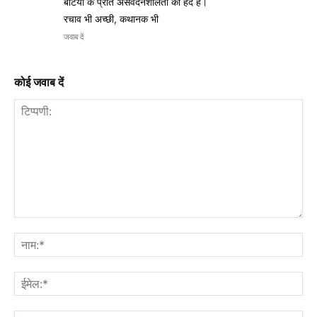
बेटियों के प्रति असंवेदनशीलता की हद है।
रचाव भी अच्छी, कथानक भी
जवाब दें
कोई जवाब दें
टिप्पणी:
नाम
ईमे