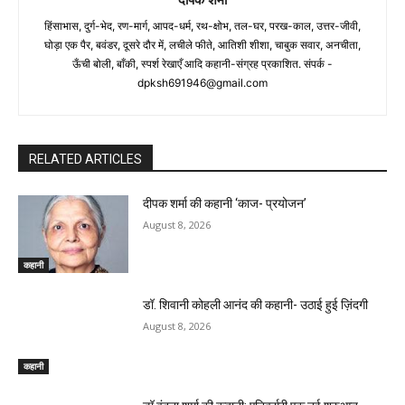
हिंसाभास, दुर्ग-भेद, रण-मार्ग, आपद-धर्म, रथ-क्षोभ, तल-घर, परख-काल, उत्तर-जीवी,
घोड़ा एक पैर, बवंडर, दूसरे दौर में, लचीले फीते, आतिशी शीशा, चाबुक सवार, अनचीता,
ऊँची बोली, बाँकी, स्पर्श रेखाएँ आदि कहानी-संग्रह प्रकाशित. संपर्क -
dpksh691946@gmail.com
RELATED ARTICLES
दीपक शर्मा की कहानी ‘काज- प्रयोजन’
August 8, 2026
कहानी
डॉ. शिवानी कोहली आनंद की कहानी- उठाई हुई ज़िंदगी
August 8, 2026
कहानी