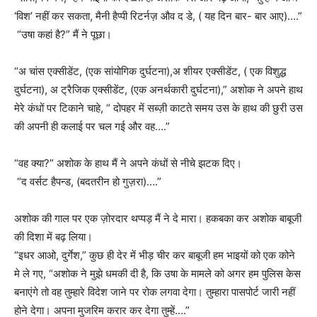
‘विश’ नहीं कर सकता, मैनी हैप्पी रिटर्नज़ औव द डे, ( यह दिन बार- बार आए)….”
“उषा कहां है?” मैं ने पूछा।
“अ चांस एक्सीडेंट, (एक सांयोगिक दुर्घटना),अ शीयर एक्सीडेंट, ( एक विशुद्ध
दुर्घटना), अ ट्रैजिक एक्सीडेंट, (एक अनर्थकारी दुर्घटना),” अशोक ने अपने हाथ
मेरे कंधों पर टिकाने चाहे, “ दोपहर में सब्ज़ी काटते समय उस के हाथ की छुरी उस
की अपनी ही कलाई पर चल गई और वह….”
“वह क्या?” अशोक के हाथ मैं ने अपने कंधों से नीचे झटक दिए।
“द वर्सट हैपन्ड, (बदतरीन हो गुज़रा)….”
अशोक की गाल पर एक ज़ोरदार थप्पड़ मैं ने दे मारा।
हकबका कर अशोक बाबूजी
की दिशा में बढ़ लिया।
“इधर आओ, दुर्गेश,” कुछ ही देर में भीड़ चीर कर बाबूजी हम भाइयों को एक कोने
मे ले गए, “अशोक ने मुझे धमकी दी है, कि उषा के मामले को अगर हम पुलिस केस
बनाएंगे तो वह तुम्हारे विदेश जाने पर रोक लगवा देगा। तुम्हारा पासपोर्ट जारी नहीं
होने देगा। अपना मुजरिम करार कर देगा तुम्हें….”