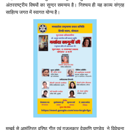
अंतरराष्ट्रीय विषयों का सुन्दर समन्वय है। निश्चय ही यह काव्य संग्रह
साहित्य जगत में स्वागत योग्य है।
मुम्बई से आमंत्रित वरिष्ठ गीत एवं ग़ज़लकार देवमणि पाण्डेय ने विवेचना