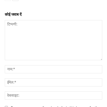
कोई जवाब दें
टिप्पणी:
नाम
ईमे
वेब