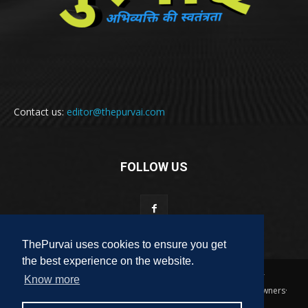
Contact us:
editor@thepurvai.com
FOLLOW US
ThePurvai uses cookies to ensure you get
the best experience on the website.
Copyright 2018-2023 THE PURVAI | All Rights Reserved · And Our
Know more
Sitemap · All Logos & Trademark Belongs To Their Respective Owners·
Designed & Developed by
ALL DIGI SEO