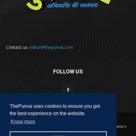
Contact us:
editor@thepurvai.com
FOLLOW US
ThePurvai uses cookies to ensure you get
the best experience on the website.
Copyright 2018-2023 THE PURVAI | All Rights Reserved · And Our
Know more
Sitemap · All Logos & Trademark Belongs To Their Respective Owners·
Designed & Developed by
ALL DIGI SEO