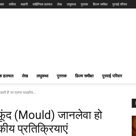
बात
कविता
कहानी
साहित्यिक हलचल
लेख
लघुकथा
पुस्तक
फ़िल्म समीक्षा
पुरवाई परिवार
यिक हलचल
लेख
लघुकथा
पुस्तक
फ़िल्म समीक्षा
पुरवाई परिवार
ी है’ पर प्राप्त पाठकीय...
फूंद (Mould) जानलेवा हो
कीय प्रतिक्रियाएं