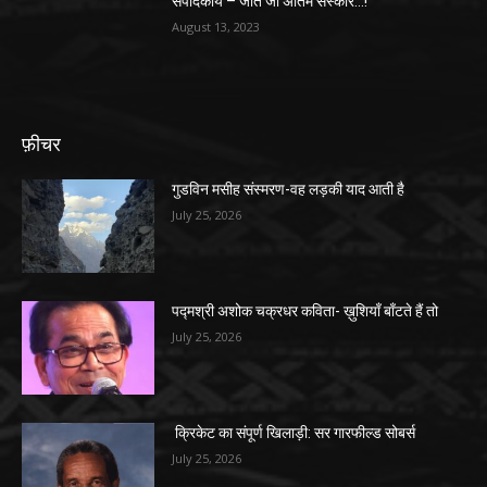
संपादकीय – जीते जी अंतिम संस्कार…!
August 13, 2023
फ़ीचर
गुडविन मसीह संस्मरण-वह लड़की याद आती है
July 25, 2026
पद्मश्री अशोक चक्रधर कविता- ख़ुशियाँ बाँटते हैं तो
July 25, 2026
क्रिकेट का संपूर्ण खिलाड़ी: सर गारफील्ड सोबर्स
July 25, 2026