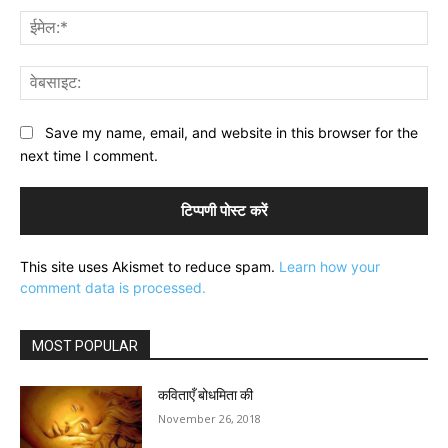
ईमे
वेब
Save my name, email, and website in this browser for the
next time I comment.
This site uses Akismet to reduce spam.
Learn how your
comment data is processed.
MOST POPULAR
कविताएँ बोधमिता की
November 26, 2018