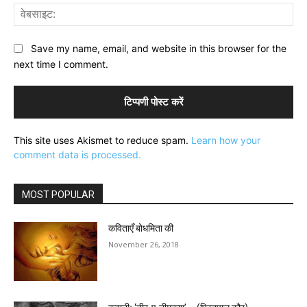
वेब
Save my name, email, and website in this browser for the
next time I comment.
This site uses Akismet to reduce spam.
Learn how your
comment data is processed.
MOST POPULAR
कविताएँ बोधमिता की
November 26, 2018