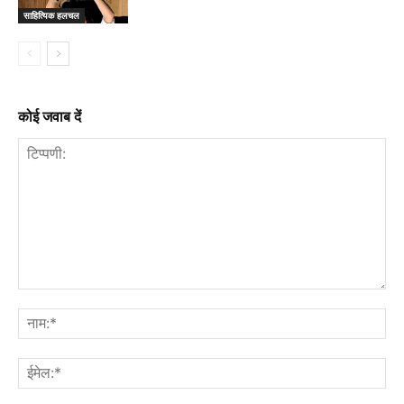
साहित्यिक हलचल
कोई जवाब दें
टिप्पणी:
नाम
ईमे