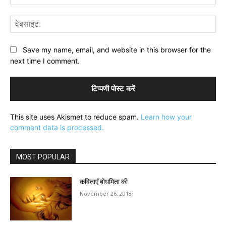
वेब
Save my name, email, and website in this browser for the
next time I comment.
This site uses Akismet to reduce spam.
Learn how your
comment data is processed.
MOST POPULAR
कविताएँ बोधमिता की
November 26, 2018