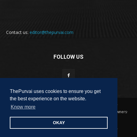
Contact us:
editor@thepurvai.com
FOLLOW US
ThePurvai uses cookies to ensure you get
the best experience on the website.
Copyright 2018-2023 THE PURVAI | All Rights Reserved · And Our
Know more
Sitemap · All Logos & Trademark Belongs To Their Respective Owners·
Designed & Developed by
ALL DIGI SEO
OKAY
पुरवाई
अपनी बात
कविता
कहानी
साहित्यिक हलचल
लेख
लघुकथा
पुस्तक
फ़िल्म समीक्षा
पुरवाई परिवार