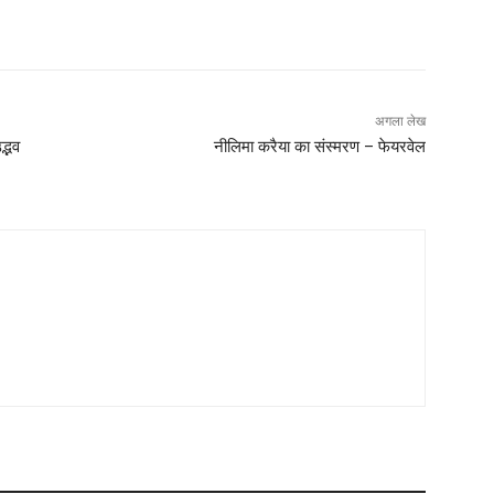
अगला लेख
द्भव
नीलिमा करैया का संस्मरण – फेयरवेल