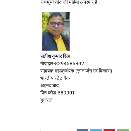
सचमुच! तोंद की महिमा अपरंपार है।
सतीश कुमार सिंह
मोबाइल-8294586892
सहायक महाप्रबंधक (ज्ञानार्जन एवं विकास)
भारतीय स्टेट बैंक
अहमदाबाद,
पिन कोड-380001
गुजरात