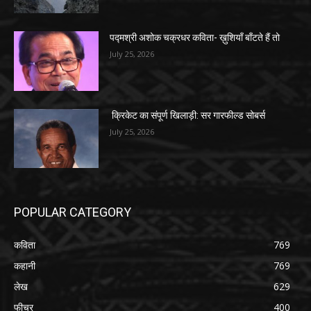
पद्मश्री अशोक चक्रधर कविता- ख़ुशियाँ बाँटते हैं तो
July 25, 2026
क्रिकेट का संपूर्ण खिलाड़ी: सर गारफील्ड सोबर्स
July 25, 2026
POPULAR CATEGORY
कविता
769
कहानी
769
लेख
629
फीचर
400