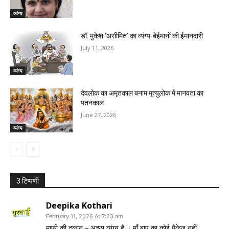
व्यंग्य
डॉ. मुकेश ‘असीमित’ का व्यंग्य-बेईमानों की ईमानदारी
July 11, 2026
व्यंग्य
देवलोक का अमृतकाल बनाम मृत्युलोक में मानवता का
पतनकाल
June 27, 2026
व्यंग्य
3 टिप्पणी
Deepika Kothari
February 11, 2026 At 7:23 am
माफ़ी की दुकान – अच्छा व्यंग्य है । माँ बाप का कोई पैकेज नहीं ,