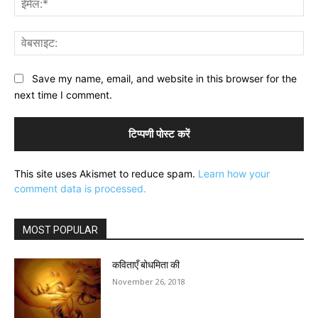
वेब
Save my name, email, and website in this browser for the
next time I comment.
This site uses Akismet to reduce spam.
Learn how your
comment data is processed.
MOST POPULAR
कविताएँ बोधमिता की
November 26, 2018