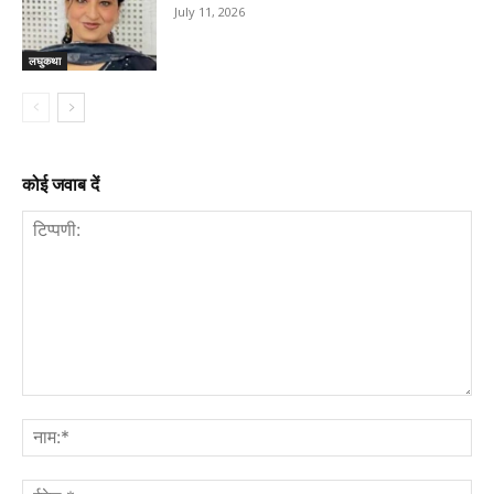
July 11, 2026
लघुकथा
कोई जवाब दें
टिप्पणी:
नाम
ईमे