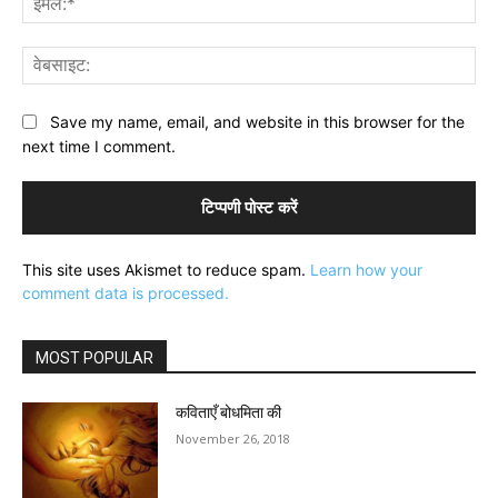
वेब
Save my name, email, and website in this browser for the
next time I comment.
This site uses Akismet to reduce spam.
Learn how your
comment data is processed.
MOST POPULAR
कविताएँ बोधमिता की
November 26, 2018