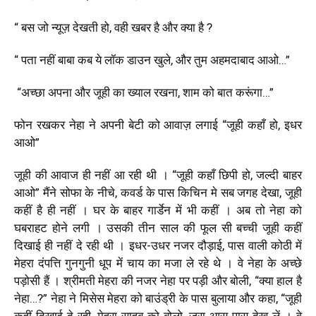
“ बस जो न्यूज़ देखती हो
,
वही खबर है और क्या है
?
“ पता नहीं बाबा कब ये लॉक डाउन खुले
,
और तुम अहमदाबाद आओ…”
“अच्छा अपना और जूही का ख्याल रखना
,
शाम को बात करूंगा…”
फोन रखकर नेहा ने अपनी बेटी को आवाज़ लगाई “जूही कहाँ हो
,
इधर
आओ”
जूही की आवाज ही नहीं आ रही थी । “जूही कहाँ छिपी हो
,
जल्दी बाहर
आओ
”
मैंने सोफा के नीचे
,
कवर्ड के पास किचिन मे सब जगह देखा
,
जूही
कहीं है ही नहीं । घर के बाहर गार्डेन में भी कहीं । अब तो नेहा को
घबराहट होने लगी । उसकी तीन साल की फूल सी बच्ची जूही कहीं
दिखाई ही नहीं दे रही थी । इधर-उधर नजर दौड़ाई
,
पास वाली कोठी में
मेहरा दंपत्ति गुनगुनी धूप में चाय का मजा ले रहे थे । वे नेहा के अच्छे
पड़ोसी हैं । श्रीमती मेहरा
की नजर नेहा पर पड़ी और बोली
,
“
क्या हाल है
नेहा…
?”
नेहा ने मिसेस मेहरा को बाउंड्री के पास बुलाया और कहा
,
“जूही
कहीं दिखाई दे रही
,
मेहरा साहब को बोलो
,
जरा आस-पास देख लें
। वे