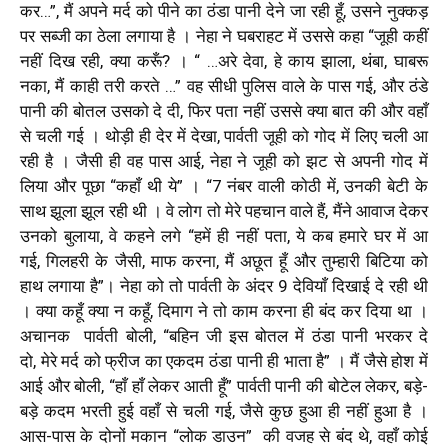
कर…”
,
मैं अपने मर्द को पीने का ठंडा पानी देने जा रही हूँ
,
उसने नुक्कड़
पर सब्जी का ठेला लगाया है । नेहा ने घबराहट में उससे कहा “जूही कहीं
नहीं दिख रही
,
क्या करूँ
?
। “ …अरे देवा
,
हे काय झाला
,
थंबा
,
घाबरू
नका
,
मैं काही तरी करते …” वह सीधी पुलिस वाले के पास गई
,
और ठंडे
पानी की बोतल उसको दे दी
,
फिर पता नहीं उससे क्या बात की और वहाँ
से चली गई । थोड़ी ही देर में देखा
,
पार्वती जूही को गोद में लिए चली आ
रही है । जैसी ही वह पास आई
,
नेहा ने जूही को झट से अपनी गोद में
लिया और पूछा “कहाँ थी ये” । “7 नंबर वाली कोठी में
,
उनकी बेटी के
साथ झूला झूल रही थी । वे लोग तो मेरे पहचान वाले हैं
,
मैंने आवाज देकर
उनको बुलाया
,
वे कहने लगे “हमें ही नहीं पता
,
ये कब हमारे घर में आ
गई
,
गिलहरी के जैसी
,
माफ करना
,
मैं अछूत हूँ और तुम्हारी बिटिया को
हाथ लगाया है”। नेहा को तो पार्वती के अंदर 9 देवियाँ दिखाई दे रही थी
। क्या कहूँ क्या न कहूँ
,
दिमाग ने तो काम करना ही बंद कर दिया था ।
अचानक पार्वती बोली
,
“बहिन जी इस बोतल में ठंडा पानी भरकर दे
दो
,
मेरे मर्द को फ्रीज का एकदम ठंडा पानी ही भाता है” । मैं जैसे होश में
आई और बोली
,
“हाँ हाँ लेकर आती हूँ” पार्वती पानी की बोटेल लेकर
,
बड़े-
बड़े कदम भरती हुई वहाँ से चली गई
,
जैसे कुछ हुआ ही नहीं हुआ है ।
आस-पास के दोनों मकान “लोक डाउन” की वजह से बंद थे
,
वहाँ कोई