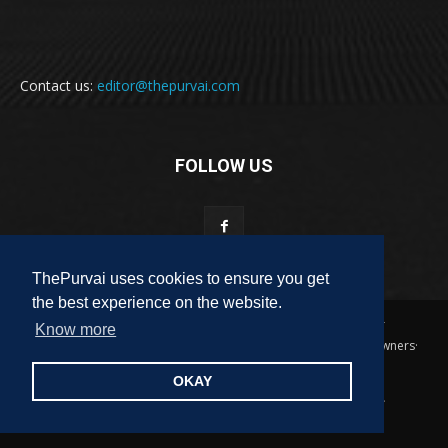
Contact us:
editor@thepurvai.com
FOLLOW US
ThePurvai uses cookies to ensure you get
the best experience on the website.
Copyright 2018-2023 THE PURVAI | All Rights Reserved · And Our
Know more
Sitemap · All Logos & Trademark Belongs To Their Respective Owners·
Designed & Developed by
ALL DIGI SEO
OKAY
पुरवाई
अपनी बात
कविता
कहानी
साहित्यिक हलचल
लेख
लघुकथा
पुस्तक
फ़िल्म समीक्षा
पुरवाई परिवार