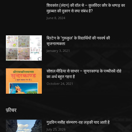
शिवकांत (लंदन) की वॉल से – कुलविंदर कौर के थप्पड़ का
मुहब्बत की दुकान से क्या संबंध है?
June 8, 2024
ब्रिटेन के ‘गुरूकुल’ के विद्यार्थियों की नववर्ष की
सृजनात्मकता
January 3, 2021
सोशल मीडिया से साभार – सुन्दरकाण्ड के पच्चीसवें दोहे
का अर्थ बहुत गहरा है
October 24, 2021
फ़ीचर
गुडविन मसीह संस्मरण-वह लड़की याद आती है
July 25, 2026