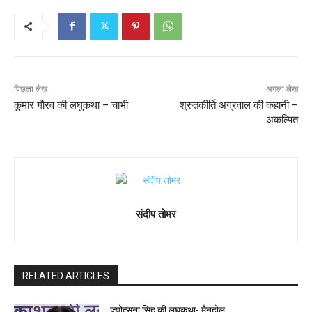
पिछला लेख
अगला लेख
कुमार गौरव की लघुकथा – चाभी
श्रुतकीर्ति अग्रवाल की कहानी –
अकल्पित
संदीप तोमर
RELATED ARTICLES
ज्योत्सना सिंह की लघुकथा- मैनहोल