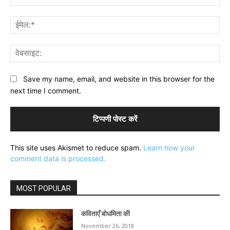
ईमे
वेब
Save my name, email, and website in this browser for the
next time I comment.
This site uses Akismet to reduce spam.
Learn how your
comment data is processed.
MOST POPULAR
कविताएँ बोधमिता की
November 26, 2018